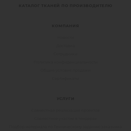
КАТАЛОГ ТКАНЕЙ ПО ПРОИЗВОДИТЕЛЮ
КОМПАНИЯ
Новости
Доставка
Сотрудники
Политика конфиденциальности
Общие условия продажи
Сертификаты
УСЛУГИ
Совместная реализация проектов
Совместное участие в тендерах
Подбор материала по Техническому заданию заказчика