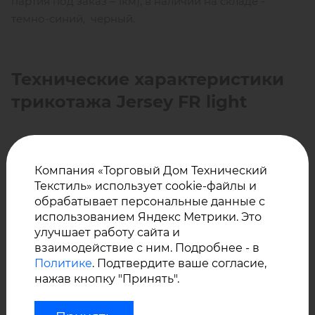
партия под заказ – 1км), в наличии на складе -
темно-синий, черный.
Технические характеристики
трикотажа Jersey FR light
Огнестойкость:
класс огнестойкости 2
Компания «Торговый Дом Технический
Текстиль» использует cookie-файлы и
обрабатывает персональные данные с
Состав: 100% хлопок, огнестойкая пропитка ТНРС
использованием Яндекс Метрики. Это
улучшает работу сайта и
взаимодействие с ним. Подробнее - в
Плотность: 220 г/м²
Политике
. Подтвердите ваше согласие,
нажав кнопку "Принять".