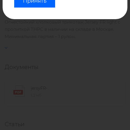
Воздухопроницаемость: 362 дм/м2
Принять
Огнестойкий хлопковый трикотаж Jersey FR light с
пропиткой ТНРС в наличии на складе в Москве.
Минимальная партия – 1 рулон.
Документы
jersyFR-
1,2 мб
Статьи