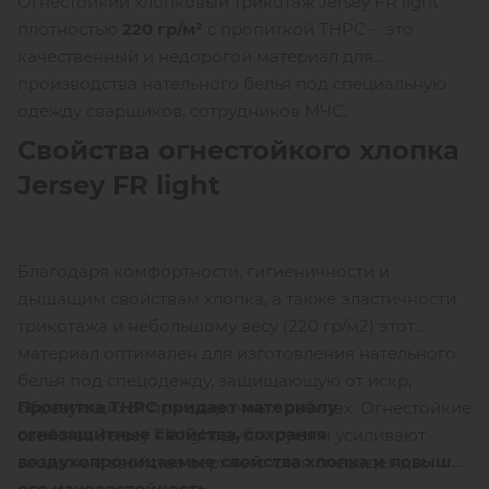
Огнестойкий хлопковый трикотаж Jersey FR light
плотностью
220 гр/м²
с пропиткой ТНРС - это
качественный и недорогой материал для
производства нательного белья под специальную
одежду сварщиков, сотрудников МЧС.
Свойства огнестойкого хлопка
Jersey FR light
Благодаря комфортности, гигиеничности и
дышащим свойствам хлопка, а также эластичности
трикотажа и небольшому весу (220 гр/м2) этот
материал оптимален для изготовления нательного
белья под спецодежду, защищающую от искр,
Пропитка ТНРС придает материалу
образующихся при сварочных работах. Огнестойкие
огнезащитные свойства, сохраняя
свойства Jersey FR light дублируют и усиливают
воздухопроницаемые свойства хлопка и повышая
защитные свойства верхнего слоя спецодежды.
его износостойкость.