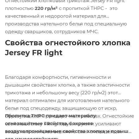
Огнестойкий хлопковый трикотаж Jersey FR light
плотностью
220 гр/м²
с пропиткой ТНРС - это
качественный и недорогой материал для
производства нательного белья под специальную
одежду сварщиков, сотрудников МЧС.
Свойства огнестойкого хлопка
Jersey FR light
Благодаря комфортности, гигиеничности и
дышащим свойствам хлопка, а также эластичности
трикотажа и небольшому весу (220 гр/м2) этот
материал оптимален для изготовления нательного
белья под спецодежду, защищающую от искр,
Пропитка ТНРС придает материалу
образующихся при сварочных работах. Огнестойкие
огнезащитные свойства, сохраняя
свойства Jersey FR light дублируют и усиливают
воздухопроницаемые свойства хлопка и повышая
защитные свойства верхнего слоя спецодежды.
его износостойкость.