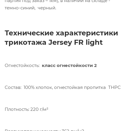
партия под заказ – 1км), в наличии на складе -
темно-синий, черный.
Технические характеристики
трикотажа Jersey FR light
Компания «Торговый Дом Технический
Текстиль» использует cookie-файлы и
Огнестойкость:
класс огнестойкости 2
обрабатывает персональные данные с
использованием Яндекс Метрики. Это
улучшает работу сайта и
Состав: 100% хлопок, огнестойкая пропитка ТНРС
взаимодействие с ним. Подробнее - в
Политике
. Подтвердите ваше согласие,
нажав кнопку "Принять".
Плотность: 220 г/м²
Принять