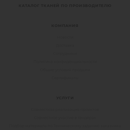
КАТАЛОГ ТКАНЕЙ ПО ПРОИЗВОДИТЕЛЮ
КОМПАНИЯ
Новости
Доставка
Сотрудники
Политика конфиденциальности
Общие условия продажи
Сертификаты
УСЛУГИ
Совместная реализация проектов
Совместное участие в тендерах
Подбор материала по Техническому заданию заказчика