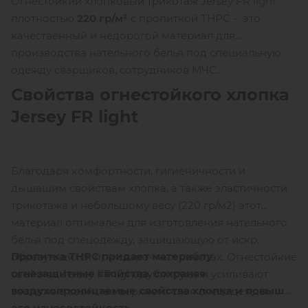
Огнестойкий хлопковый трикотаж Jersey FR light
плотностью
220 гр/м²
с пропиткой ТНРС - это
качественный и недорогой материал для
производства нательного белья под специальную
одежду сварщиков, сотрудников МЧС.
Свойства огнестойкого хлопка
Jersey FR light
Благодаря комфортности, гигиеничности и
дышащим свойствам хлопка, а также эластичности
трикотажа и небольшому весу (220 гр/м2) этот
материал оптимален для изготовления нательного
белья под спецодежду, защищающую от искр,
Пропитка ТНРС придает материалу
образующихся при сварочных работах. Огнестойкие
огнезащитные свойства, сохраняя
свойства Jersey FR light дублируют и усиливают
воздухопроницаемые свойства хлопка и повышая
защитные свойства верхнего слоя спецодежды.
его износостойкость.