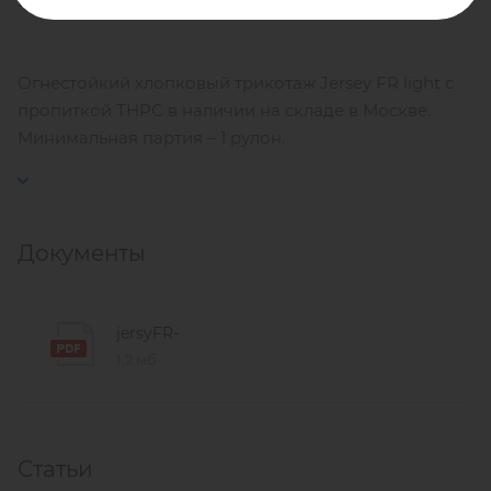
Воздухопроницаемость: 362 дм/м2
Огнестойкий хлопковый трикотаж Jersey FR light с
пропиткой ТНРС в наличии на складе в Москве.
Минимальная партия – 1 рулон.
Документы
jersyFR-
1,2 мб
Статьи