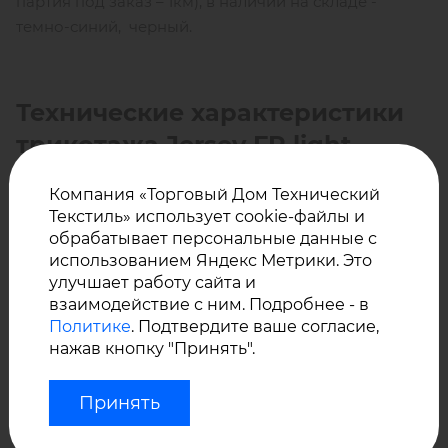
партия под заказ – 1км), в наличии на складе -
темно-синий, черный.
Технические характеристики
трикотажа Jersey FR light
Компания «Торговый Дом Технический
Текстиль» использует cookie-файлы и
Огнестойкость:
класс огнестойкости 2
обрабатывает персональные данные с
использованием Яндекс Метрики. Это
улучшает работу сайта и
Состав: 100% хлопок, огнестойкая пропитка ТНРС
взаимодействие с ним. Подробнее - в
Политике
. Подтвердите ваше согласие,
нажав кнопку "Принять".
Плотность: 220 г/м²
Принять