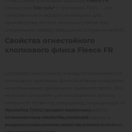
Огнестойкий хлопковый трикотаж
Fleece FR
плотностью
300 гр/м²
с пропиткой ТНРС - это
качественный и недорогой материал для
производства теплого нательного белья под
специальную одежду сварщиков, сотрудников МЧС.
Свойства огнестойкого
хлопкового флиса Fleece FR
Благодаря эластичности и воздухопроницаемости
хлопкового трикотажа, флисовое белье комфортно,
не ограничивает движения и сохраняет тепло. Этот
материал оптимален для изготовления теплого
нательного белья под спецодежду, защищающую от
Пропитка ТНРС придает материалу
искр, образующихся при сварочных работах.
огнезащитные свойства, сохраняя
Огнестойкие свойства Fleece FR дублируют и
воздухопроницаемые свойства хлопка и повышая
усиливают защитные свойства верхнего слоя
его износостойкость.