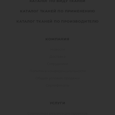
КАТАЛОГ ПО ВИДУ ТКАНЕЙ
КАТАЛОГ ТКАНЕЙ ПО ПРИМЕНЕНИЮ
КАТАЛОГ ТКАНЕЙ ПО ПРОИЗВОДИТЕЛЮ
КОМПАНИЯ
Новости
Доставка
Сотрудники
Политика конфиденциальности
Общие условия продажи
Сертификаты
УСЛУГИ
Совместная реализация проектов