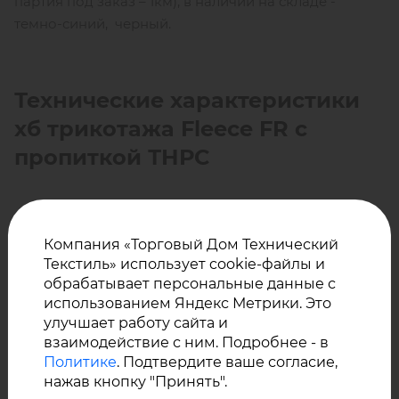
партия под заказ – 1км), в наличии на складе -
темно-синий, черный.
Технические характеристики
хб трикотажа Fleece FR с
пропиткой ТНРС
Огнестойкость:
класс огнестойкости 2
Компания «Торговый Дом Технический
Текстиль» использует cookie-файлы и
обрабатывает персональные данные с
Состав: 100% хлопок, огнестойкая пропитка ТНРС
использованием Яндекс Метрики. Это
улучшает работу сайта и
взаимодействие с ним. Подробнее - в
Плотность: 300 г/м²
Политике
. Подтвердите ваше согласие,
нажав кнопку "Принять".