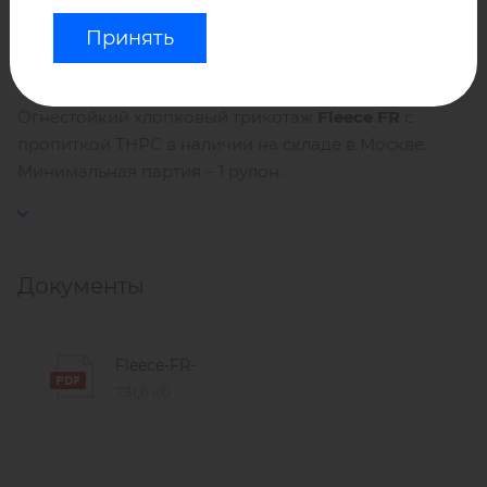
Воздухопроницаемость: 153 дм/м2
Принять
Огнестойкий хлопковый трикотаж
Fleece FR
с
пропиткой ТНРС в наличии на складе в Москве.
Минимальная партия – 1 рулон.
Документы
Fleece-FR-
731,6 кб