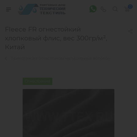
0
Fleece FR огнестойкий
хлопковый флис, вес 300гр/м²,
Китай
Трикотаж из огнестойких натуральных волокон
Огнестойкий