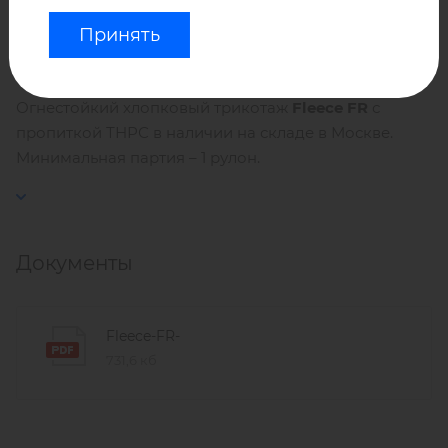
Воздухопроницаемость: 153 дм/м2
Принять
Огнестойкий хлопковый трикотаж
Fleece FR
с
пропиткой ТНРС в наличии на складе в Москве.
Минимальная партия – 1 рулон.
Документы
Fleece-FR-
731,6 кб