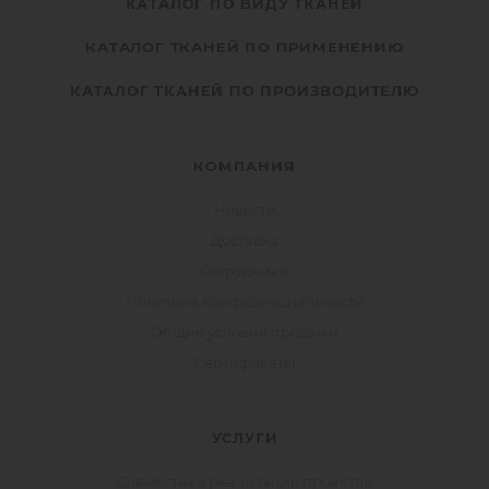
КАТАЛОГ ПО ВИДУ ТКАНЕЙ
КАТАЛОГ ТКАНЕЙ ПО ПРИМЕНЕНИЮ
КАТАЛОГ ТКАНЕЙ ПО ПРОИЗВОДИТЕЛЮ
КОМПАНИЯ
Новости
Доставка
Сотрудники
Политика конфиденциальности
Общие условия продажи
Сертификаты
УСЛУГИ
Совместная реализация проектов