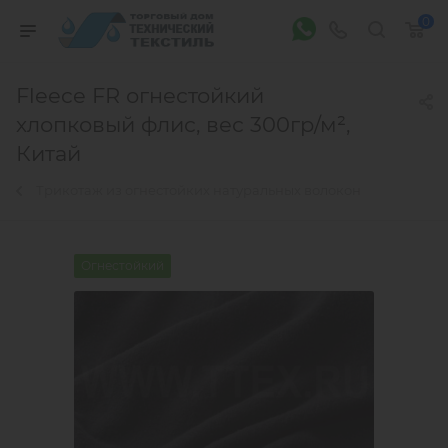
0
Fleece FR огнестойкий
хлопковый флис, вес 300гр/м²,
Китай
Трикотаж из огнестойких натуральных волокон
Огнестойкий