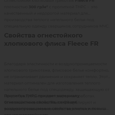
Огнестойкий хлопковый трикотаж
Fleece FR
плотностью
300 гр/м²
с пропиткой ТНРС - это
качественный и недорогой материал для
производства теплого нательного белья под
специальную одежду сварщиков, сотрудников МЧС.
Свойства огнестойкого
хлопкового флиса Fleece FR
Благодаря эластичности и воздухопроницаемости
хлопкового трикотажа, флисовое белье комфортно,
не ограничивает движения и сохраняет тепло. Этот
материал оптимален для изготовления теплого
нательного белья под спецодежду, защищающую от
Пропитка ТНРС придает материалу
искр, образующихся при сварочных работах.
огнезащитные свойства, сохраняя
Огнестойкие свойства Fleece FR дублируют и
воздухопроницаемые свойства хлопка и повышая
усиливают защитные свойства верхнего слоя
его износостойкость.