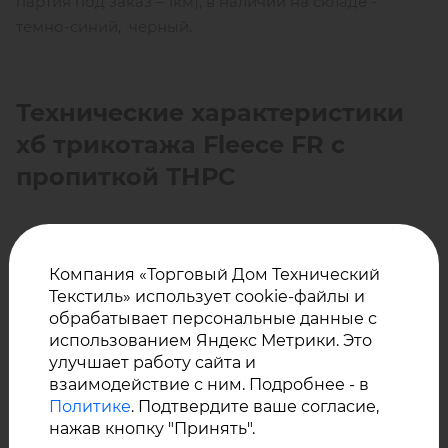
партия под заказ – 1км), в наличии на складе -
темно-синий, черный.
Технические характеристики
хб трикотажа Fleece FR с
пропиткой ТНРС
Огнестойкость:
класс огнестойкости 2
Компания «Торговый Дом Технический
Текстиль» использует cookie-файлы и
обрабатывает персональные данные с
Состав: 100% хлопок, огнестойкая пропитка ТНРС
использованием Яндекс Метрики. Это
улучшает работу сайта и
взаимодействие с ним. Подробнее - в
Плотность: 300 г/м²
Политике
. Подтвердите ваше согласие,
нажав кнопку "Принять".