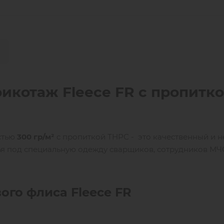
икотаж Fleece FR с пропитк
стью
300 гр/м²
с пропиткой ТНРС - это качественный и 
ья под специальную одежду сварщиков, сотрудников МЧ
ого флиса Fleece FR