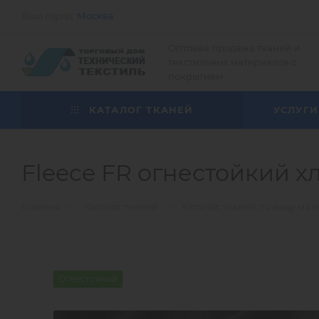
Ваш город:
Москва
Оптовая продажа тканей и
текстильных материалов с
покрытием
КАТАЛОГ ТКАНЕЙ
УСЛУГИ
Fleece FR огнестойкий х
—
—
Главная
Каталог тканей
Каталог тканей по виду мат
Огнестойкий