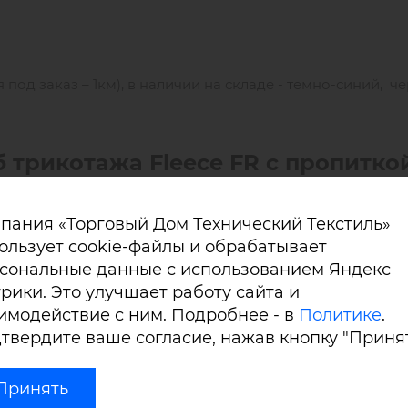
под заказ – 1км), в наличии на складе - темно-синий, ч
 трикотажа Fleece FR с пропитко
пания «Торговый Дом Технический Текстиль»
ользует cookie-файлы и обрабатывает
сональные данные с использованием Яндекс
рики. Это улучшает работу сайта и
имодействие с ним. Подробнее - в
Политике
.
твердите ваше согласие, нажав кнопку "Принят
Принять