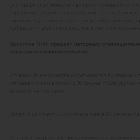
Благодаря эластичности и воздухопроницаемости хл
ограничивает движения и сохраняет тепло. Этот мат
спецодежду, защищающую от искр, образующихся при
дублируют и усиливают защитные свойства верхнего
Пропитка ТНРС придает материалу огнезащитные 
повышая его износостойкость.
Огнезащитные свойства испытываются до стирки и 
открытым огнем в течение 30 секунд, после удаления
возгорается повторно.
Изделия из огнестойкого флиса Fleece FR не вызыв
Материал сохраняет форму, первоначальный внешни