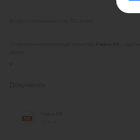
Воздухопроницаемость: 153 дм/м2
Огнестойкий хлопковый трикотаж
Fleece FR
с пропи
рулон.
Документы
Fleece-FR-
731,6 кб