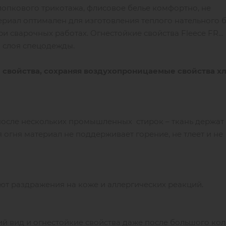
опкового трикотажа, флисовое белье комфортно, не
ериал оптимален для изготовления теплого нательного 
 сварочных работах. Огнестойкие свойства Fleece FR
 слоя спецодежды.
свойства, сохраняя воздухопроницаемые свойства хл
после нескольких промышленных стирок – ткань держат
 огня материал не поддерживает горение, не тлеет и не
ают раздражения на коже и аллергических реакций.
й вид и огнестойкие свойства даже после большого кол