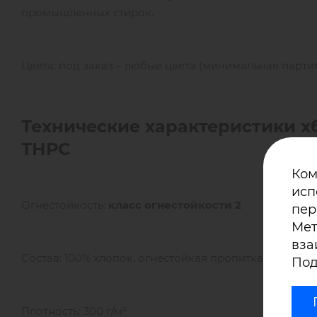
промышленных стирок.
Цвета: под заказ – любые цвета (минимальная партия 
Технические характеристики хб
ТНРС
Ком
исп
Огнестойкость:
класс огнестойкости 2
пер
Мет
вза
Состав: 100% хлопок, огнестойкая пропитка ТНРС
Под
Плотность: 300 г/м²