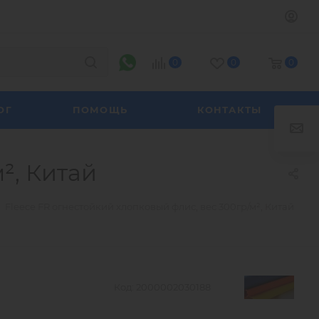
0
0
0
ОГ
ПОМОЩЬ
КОНТАКТЫ
², Китай
Fleece FR огнестойкий хлопковый флис, вес 300гр/м², Китай
Код:
2000002030188