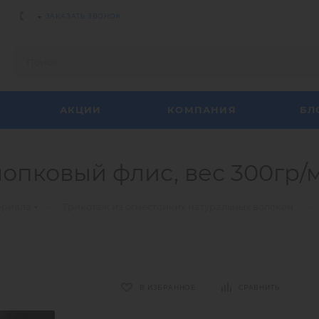
ЗАКАЗАТЬ ЗВОНОК
АКЦИИ
КОМПАНИЯ
БЛ
лопковый флис, вес 300гр/м
—
—
ериала
Трикотаж из огнестойких натуральных волокон
В ИЗБРАННОЕ
СРАВНИТЬ