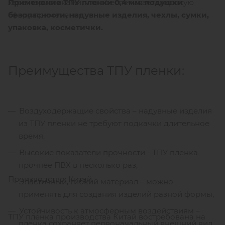
Применение ТПУ пленки 0,4 мм: подушки
характеристиками, что обеспечивает широкую
безопасности, надувные изделия, чехлы, сумки,
сферу применения.
упаковка, косметички.
Преимущества ТПУ пленки:
Воздуходержащие свойства – надувные изделия
из ТПУ пленки не требуют подкачки длительное
время,
Высокие показатели прочности - ТПУ пленка
прочнее ПВХ в несколько раз,
Производство: Китай.
Эластичный, гибкий материал – можно
применять для создания изделий разной формы,
Устойчивость к атмосферным воздействиям –
ТПУ пленка производства Китай востребована на
пленка сохраняет первоначальный внешний вид