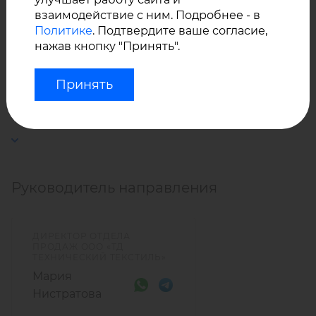
ТПУ пленка полупрозрачная матовая: подушки
взаимодействие с ним. Подробнее - в
безопасности, сумки, упаковка, чехлы.
Политике
. Подтвердите ваше согласие,
нажав кнопку "Принять".
Также у нас вы можете купить оптом
ткани с ТПУ
Принять
покрытием воздуходержащие
для надувных лодок,
байдарок, манжеты для тонометров, аэростатов,
надувного игрового оборудования (зорбы,
всесезонные аттракционы), а также мягких
резервуаров флекситанков (для воды, масла).
Руководитель направления
ДИРЕКТОР ОТДЕЛА
ПРОДАЖ ООО «ТД
ТЕХНИЧЕСКИЙ ТЕКСТИЛЬ»
Мария
Нистратова