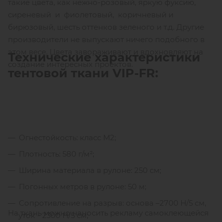
такие цвета, как нежно-розовый, яркую фуксию,
сиреневый и фиолетовый, коричневый и
бирюзовый, шесть оттенков зеленого и т.д. Другие
производители не выпускают ничего подобного в
этом весе. Цвета завораживают и вдохновляют на
Технические характеристики
создание интересных проектов.
тентовой ткани
VIP-FR:
Огнестойкость: класс М2;
Плотность: 580 г/м²;
Ширина материала в рулоне: 250 см;
Погонных метров в рулоне: 50 м;
Сопротивление на разрыв: основа –2700 Н/5 см,
На ткань можно наносить рекламу самоклеющейся
уток - 2300 Н/5 см;