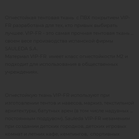
Огнестойкая тентовая ткань с ПВХ покрытием VIP-
FR разработана для тех, кто привык выбирать
лучшее. VIP-FR - это самая прочная тентовая ткань в
своем весе производства испанской фирмы
SAULEDA S.A.
Материал VIP-FR имеет класс огнестойкости М2 и
подходит для использования в общественных
учреждениях.
Огнестойкую ткань VIP-FR используют при
изготовлении тентов и навесов, маркиз, текстильной
архитектуры, батутных арен (в том числе надувных с
постоянным поддувом). Sauleda VIP-FR незаменим
при создании детских городков, детских игровых
комнат и летних кафе, кемпингов, спортивных