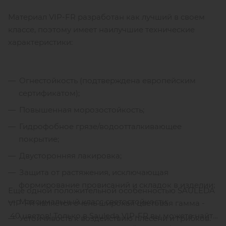
Материал VIP-FR разработан как лучший в своем
классе, поэтому имеет наилучшие технические
характеристики:
Огнестойкость (подтверждена европейским
сертификатом);
Повышенная морозостойкость;
Гидрофобное грязе/водоотталкивающее
покрытие;
Двусторонняя лакировка;
Защита от растяжения, исключающая
формирование провисаний и складок в изделии;
Еще одной положительной особенностью SAULEDA
Максимальный класс светостойкости;
VIP-FR является очень широкая цветовая гамма -
40 цветов! Только в Sauleda VIP-FR вы можете найти
Устойчивость к воздействию плесени и грибков.