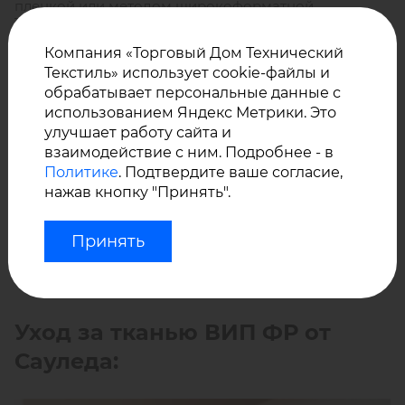
пленкой или методом широкоформатной
Сопротивление на раздир: основа – 300 Н/5 см,
сольвентной печати.
уток - 230 Н/5 см;
Компания «Торговый Дом Технический
Температурный режим: от - 30 °С до + 70 °С;
Текстиль» использует cookie-файлы и
обрабатывает персональные данные с
При производстве конечных изделий из
VIP-FR
Цветовая гамма: 40 цветов.
использованием Яндекс Метрики. Это
могут быть применены такие методы соединения
улучшает работу сайта и
ткани, как: сшивание, сварка горячим воздухом,
взаимодействие с ним. Подробнее - в
сварка горячим клином, склеивание.
Политике
. Подтвердите ваше согласие,
нажав кнопку "Принять".
Принять
Уход за тканью ВИП ФР от
Сауледа: