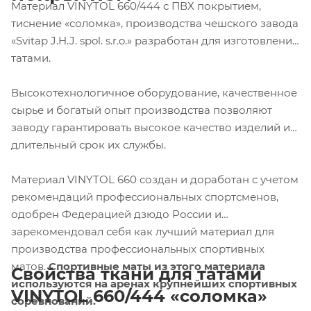
Материал VINYTOL 660/444 с ПВХ покрытием,
тиснение «соломка», производства чешского завода
«Svitap J.H.J. spol. s.r.o.» разработан для изготовления
татами.
Высокотехнологичное оборудование, качественное
сырье и богатый опыт производства позволяют
заводу гарантировать высокое качество изделий и
длительный срок их службы.
Материал VINYTOL 660 создан и доработан с учетом
рекомендаций профессиональных спортсменов,
одобрен Федерацией дзюдо России и
зарекомендовал себя как лучший материал для
производства профессиональных спортивных
матов.
Спортивные маты из этого материала
Свойства ткани для татами
используются на аренах крупнейших спортивных
VINYTOL
660/444 «соломка»
соревнований.