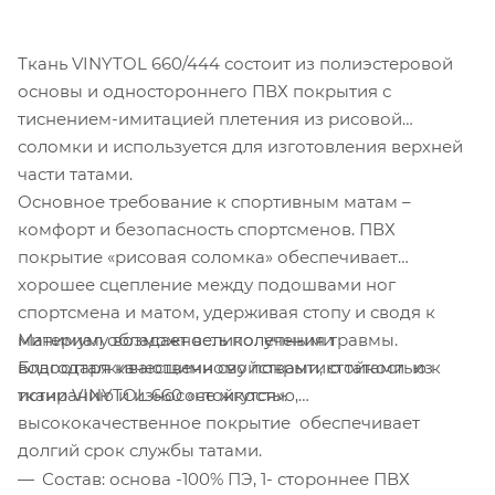
Ткань VINYTOL 660/444 состоит из полиэстеровой
основы и одностороннего ПВХ покрытия с
тиснением-имитацией плетения из рисовой
соломки и используется для изготовления верхней
части татами.
Основное требование к спортивным матам –
комфорт и безопасность спортсменов. ПВХ
покрытие «рисовая соломка» обеспечивает
хорошее сцепление между подошвами ног
спортсмена и матом, удерживая стопу и сводя к
Материал обладает великолепными
минимуму возможность получения травмы.
водоотталкивающими свойствами, стойкостью к
Благодаря качественному покрытию татами из
истиранию и износостойкостью,
ткани VINYTOL 660 «не жгутся».
высококачественное покрытие обеспечивает
долгий срок службы татами.
Состав: основа -100% ПЭ, 1- стороннее ПВХ