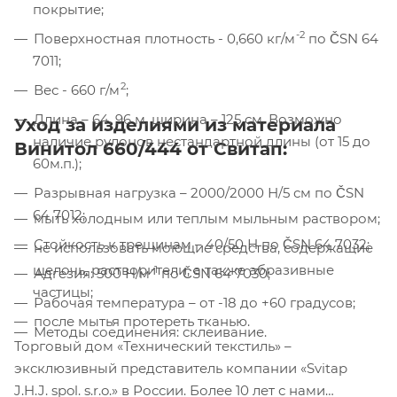
покрытие;
Компания «Торговый Дом Технический
Текстиль» использует cookie-файлы и
-2
Поверхностная плотность - 0,660 кг/м
по ČSN 64
обрабатывает персональные данные с
7011;
использованием Яндекс Метрики. Это
2
Вес - 660 г/м
;
улучшает работу сайта и
взаимодействие с ним. Подробнее - в
Длина – 64, 96 м, ширина – 125 см. Возможно
Уход за изделиями из материала
Политике
. Подтвердите ваше согласие,
наличие рулонов нестандартной длины (от 15 до
Винитол 660/444 от Свитап:
нажав кнопку "Принять".
60м.п.);
Разрывная нагрузка – 2000/2000 Н/5 см по ČSN
Принять
64 7012;
мыть холодным или теплым мыльным раствором;
Стойкость к трещинам – 40/50 Н по ČSN 64 7032;
не использовать моющие средства, содержащие
щелочь, растворители, а также абразивные
-1
Адгезия: 500 Н/м
по ČSN 64 7030;
частицы;
Рабочая температура – от -18 до +60 градусов;
после мытья протереть тканью.
Методы соединения: склеивание.
Торговый дом «Технический текстиль» –
эксклюзивный представитель компании «Svitap
J.H.J. spol. s.r.o.» в России. Более 10 лет с нами