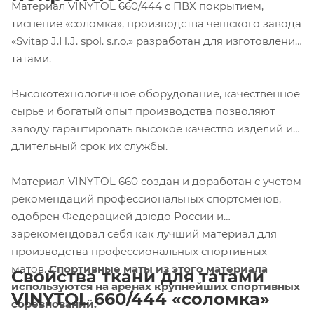
Материал VINYTOL 660/444 с ПВХ покрытием,
тиснение «соломка», производства чешского завода
«Svitap J.H.J. spol. s.r.o.» разработан для изготовления
татами.
Высокотехнологичное оборудование, качественное
сырье и богатый опыт производства позволяют
заводу гарантировать высокое качество изделий и
длительный срок их службы.
Материал VINYTOL 660 создан и доработан с учетом
рекомендаций профессиональных спортсменов,
одобрен Федерацией дзюдо России и
зарекомендовал себя как лучший материал для
производства профессиональных спортивных
матов.
Спортивные маты из этого материала
Свойства ткани для татами
используются на аренах крупнейших спортивных
VINYTOL
660/444 «соломка»
соревнований.