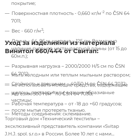
покрытие;
Компания «Торговый Дом Технический
Текстиль» использует cookie-файлы и
-2
Поверхностная плотность - 0,660 кг/м
по ČSN 64
обрабатывает персональные данные с
7011;
использованием Яндекс Метрики. Это
2
Вес - 660 г/м
;
улучшает работу сайта и
взаимодействие с ним. Подробнее - в
Длина – 64, 96 м, ширина – 125 см. Возможно
Уход за изделиями из материала
Политике
. Подтвердите ваше согласие,
наличие рулонов нестандартной длины (от 15 до
Винитол 660/444 от Свитап:
нажав кнопку "Принять".
60м.п.);
Разрывная нагрузка – 2000/2000 Н/5 см по ČSN
Принять
64 7012;
мыть холодным или теплым мыльным раствором;
Стойкость к трещинам – 40/50 Н по ČSN 64 7032;
не использовать моющие средства, содержащие
щелочь, растворители, а также абразивные
-1
Адгезия: 500 Н/м
по ČSN 64 7030;
частицы;
Рабочая температура – от -18 до +60 градусов;
после мытья протереть тканью.
Методы соединения: склеивание.
Торговый дом «Технический текстиль» –
эксклюзивный представитель компании «Svitap
J.H.J. spol. s.r.o.» в России. Более 10 лет с нами