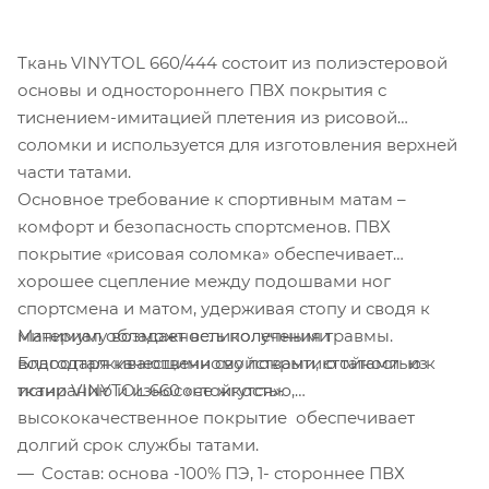
Ткань VINYTOL 660/444 состоит из полиэстеровой
основы и одностороннего ПВХ покрытия с
тиснением-имитацией плетения из рисовой
соломки и используется для изготовления верхней
части татами.
Основное требование к спортивным матам –
комфорт и безопасность спортсменов. ПВХ
покрытие «рисовая соломка» обеспечивает
хорошее сцепление между подошвами ног
спортсмена и матом, удерживая стопу и сводя к
Материал обладает великолепными
минимуму возможность получения травмы.
водоотталкивающими свойствами, стойкостью к
Благодаря качественному покрытию татами из
истиранию и износостойкостью,
ткани VINYTOL 660 «не жгутся».
высококачественное покрытие обеспечивает
долгий срок службы татами.
Состав: основа -100% ПЭ, 1- стороннее ПВХ