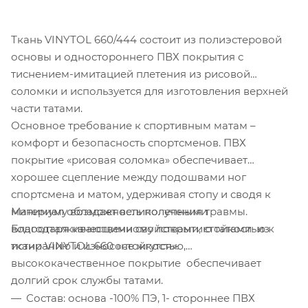
Ткань VINYTOL 660/444 состоит из полиэстеровой
основы и одностороннего ПВХ покрытия с
тиснением-имитацией плетения из рисовой
соломки и используется для изготовления верхней
части татами.
Основное требование к спортивным матам –
комфорт и безопасность спортсменов. ПВХ
покрытие «рисовая соломка» обеспечивает
хорошее сцепление между подошвами ног
спортсмена и матом, удерживая стопу и сводя к
Материал обладает великолепными
минимуму возможность получения травмы.
водоотталкивающими свойствами, стойкостью к
Благодаря качественному покрытию татами из
истиранию и износостойкостью,
ткани VINYTOL 660 «не жгутся».
высококачественное покрытие обеспечивает
долгий срок службы татами.
Состав: основа -100% ПЭ, 1- стороннее ПВХ