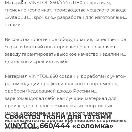
Материал VINYTOL 660/444 с ПВХ покрытием,
тиснение «соломка», производства чешского завода
«Svitap J.H.J. spol. s.r.o.» разработан для изготовления
татами.
Высокотехнологичное оборудование, качественное
сырье и богатый опыт производства позволяют
заводу гарантировать высокое качество изделий и
длительный срок их службы.
Материал VINYTOL 660 создан и доработан с учетом
рекомендаций профессиональных спортсменов,
одобрен Федерацией дзюдо России и
зарекомендовал себя как лучший материал для
производства профессиональных спортивных
матов.
Спортивные маты из этого материала
Свойства ткани для татами
используются на аренах крупнейших спортивных
VINYTOL
660/444 «соломка»
соревнований.