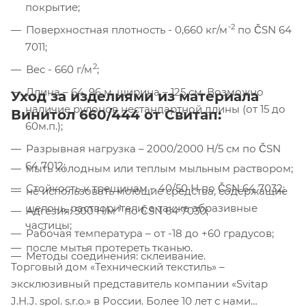
покрытие;
Компания «Торговый Дом Технический
Текстиль» использует cookie-файлы и
-2
Поверхностная плотность - 0,660 кг/м
по ČSN 64
обрабатывает персональные данные с
7011;
использованием Яндекс Метрики. Это
2
Вес - 660 г/м
;
улучшает работу сайта и
взаимодействие с ним. Подробнее - в
Длина – 64, 96 м, ширина – 125 см. Возможно
Уход за изделиями из материала
Политике
. Подтвердите ваше согласие,
наличие рулонов нестандартной длины (от 15 до
Винитол 660/444 от Свитап:
нажав кнопку "Принять".
60м.п.);
Разрывная нагрузка – 2000/2000 Н/5 см по ČSN
Принять
64 7012;
мыть холодным или теплым мыльным раствором;
Стойкость к трещинам – 40/50 Н по ČSN 64 7032;
не использовать моющие средства, содержащие
щелочь, растворители, а также абразивные
-1
Адгезия: 500 Н/м
по ČSN 64 7030;
частицы;
Рабочая температура – от -18 до +60 градусов;
после мытья протереть тканью.
Методы соединения: склеивание.
Торговый дом «Технический текстиль» –
эксклюзивный представитель компании «Svitap
J.H.J. spol. s.r.o.» в России. Более 10 лет с нами