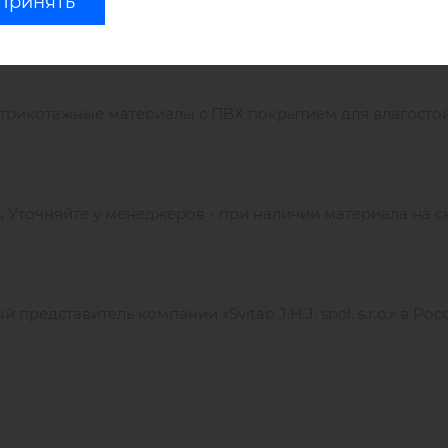
Принять
елочь, растворители, а также абразивные частицы;
 трикотажные материалы с ПВХ покрытием для влагосто
.
Уточняйте у менеджеров - при наличии материала на с
редставитель компании «Svitap J.H.J. spol. s.r.o.» в Рос