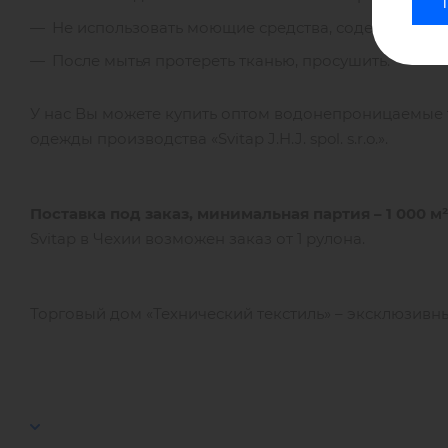
Не использовать моющие средства, содержащие щ
После мытья протереть тканью, просушить.
У нас Вы можете купить оптом водонепроницаемые
одежды производства «Svitap J.H.J. spol. s.r.o.».
Поставка под заказ,
минимальная партия – 1 000 м²
Svitap в Чехии возможен заказ от 1 рулона.
Торговый дом «Технический текстиль» – эксклюзивный п