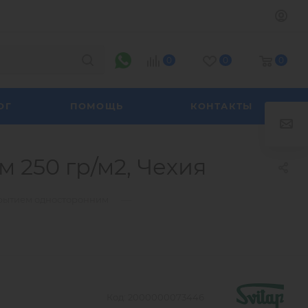
0
0
0
ОГ
ПОМОЩЬ
КОНТАКТЫ
 250 гр/м2, Чехия
—
крытием односторонним
Код:
2000000073446