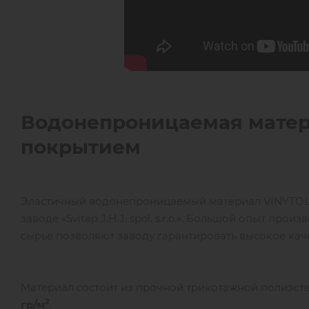
Водонепроницаемая мате
покрытием
Эластичный водонепроницаемый материал VINYTOL 
заводе «Svitap J.H.J. spol. s.r.o.». Большой опыт п
сырье позволяют заводу гарантировать высокое каче
Материал состоит из прочной трикотажной полиэст
2
гр/м
.