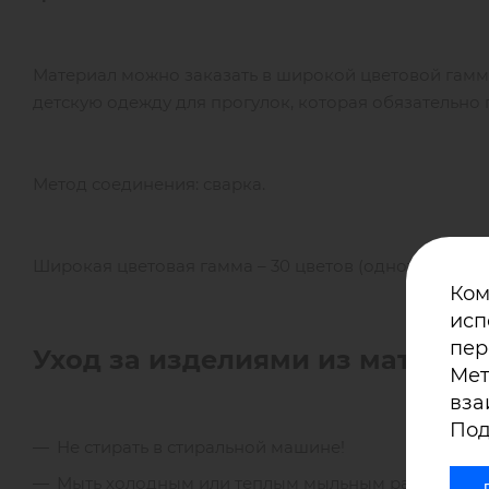
Материал можно заказать в широкой цветовой гамме 
детскую одежду для прогулок, которая обязательно 
Метод соединения: сварка.
Широкая цветовая гамма – 30 цветов (однотонные). 
Ком
исп
пер
Уход за изделиями из матери
Мет
вза
Под
Не стирать в стиральной машине!
Мыть холодным или теплым мыльным раствором;