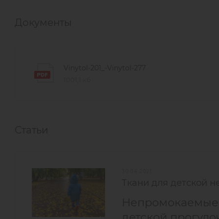
Документы
Vinytol-201_-Vinytol-277
1001,1 кб
Статьи
30.04.2021
Ткани для детской 
Непромокаемые 
детской прогуло