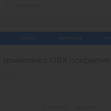
ЗАКАЗАТЬ ЗВОНОК
АКЦИИ
КОМПАНИЯ
БЛ
 трикотаж с ПВХ покрытием
—
—
ериала
Материалы с ПВХ покрытием
Ткани с ПВХ по
2, Чехия
В ИЗБРАННОЕ
СРАВНИТЬ