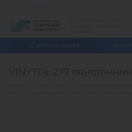
Ваш город:
Москва
Оптовая продажа тканей и
текстильных материалов с
покрытием
КАТАЛОГ ТКАНЕЙ
УСЛУГИ
VINYTOL 277 однотонный
—
—
Главная
Каталог тканей
Каталог тканей по виду мат
VINYTOL 277 однотонный трикотаж с ПВХ покрытием 250 гр/м