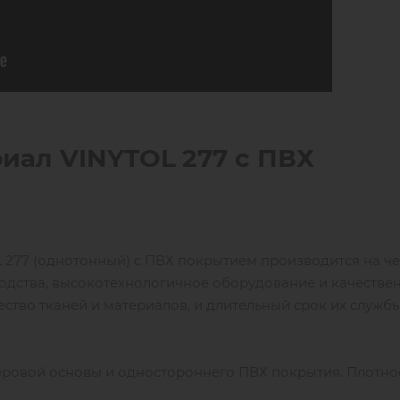
риал
VINYTOL
277 с ПВХ
277 (однотонный) с ПВХ покрытием производится на ч
роизводства, высокотехнологичное оборудование и качестве
ство тканей и материалов, и длительный срок их службы
еровой основы и одностороннего ПВХ покрытия. Плотно