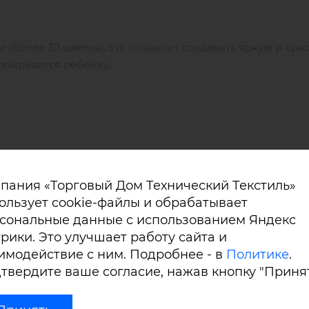
(более 30 цветов), это позволит создавать яркую и кра
понравится ребенку.
Также можно заказать материал с рисунком (бабочки, до
пания «Торговый Дом Технический Текстиль»
ользует cookie-файлы и обрабатывает
сональные данные с использованием Яндекс
ала
VINYTOL
277:
рики. Это улучшает работу сайта и
имодействие с ним. Подробнее - в
Политике
.
твердите ваше согласие, нажав кнопку "Принят