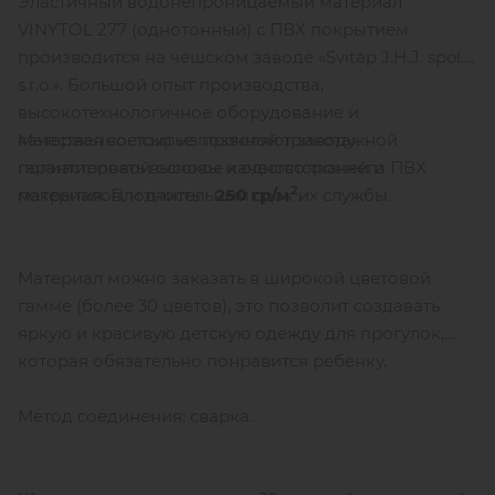
Эластичный водонепроницаемый материал
VINYTOL 277 (однотонный) с ПВХ покрытием
производится на чешском заводе «Svitap J.H.J. spol.
s.r.o.». Большой опыт производства,
высокотехнологичное оборудование и
Материал состоит из прочной трикотажной
качественное сырье позволяют заводу
полиэстеровой основы и одностороннего ПВХ
гарантировать высокое качество тканей и
2
покрытия. Плотность -
250 гр/м
.
материалов, и длительный срок их службы.
Материал можно заказать в широкой цветовой
гамме (более 30 цветов), это позволит создавать
яркую и красивую детскую одежду для прогулок,
которая обязательно понравится ребенку.
Метод соединения: сварка.