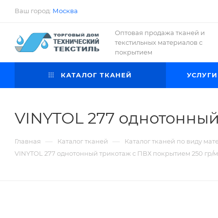
Ваш город:
Москва
Оптовая продажа тканей и
текстильных материалов с
покрытием
КАТАЛОГ ТКАНЕЙ
УСЛУГИ
VINYTOL 277 однотонный
—
—
Главная
Каталог тканей
Каталог тканей по виду мат
VINYTOL 277 однотонный трикотаж с ПВХ покрытием 250 гр/м