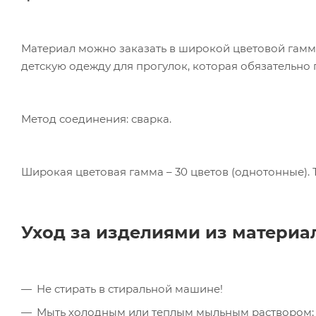
Материал можно заказать в широкой цветовой гамме 
детскую одежду для прогулок, которая обязательно 
Метод соединения: сварка.
Широкая цветовая гамма – 30 цветов (однотонные). 
Ком
исп
пер
Уход за изделиями из матери
Мет
вза
Под
Не стирать в стиральной машине!
Мыть холодным или теплым мыльным раствором;