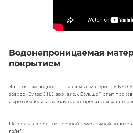
Водонепроницаемая мате
покрытием
Эластичный водонепроницаемый материал VINYTOL 
заводе «Svitap J.H.J. spol. s.r.o.». Большой опыт п
сырье позволяют заводу гарантировать высокое каче
Материал состоит из прочной трикотажной полиэст
2
гр/м
.