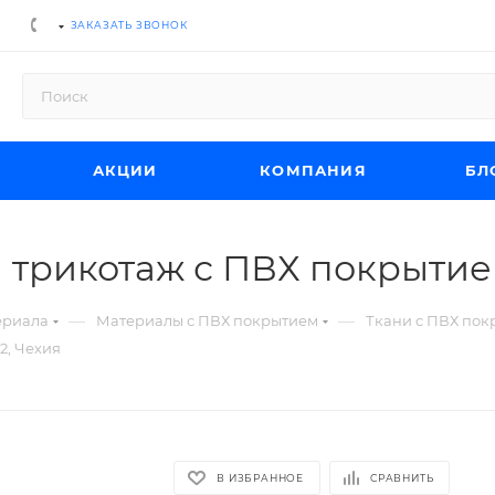
ЗАКАЗАТЬ ЗВОНОК
АКЦИИ
КОМПАНИЯ
БЛ
 трикотаж с ПВХ покрытием
—
—
ериала
Материалы с ПВХ покрытием
Ткани с ПВХ по
2, Чехия
В ИЗБРАННОЕ
СРАВНИТЬ