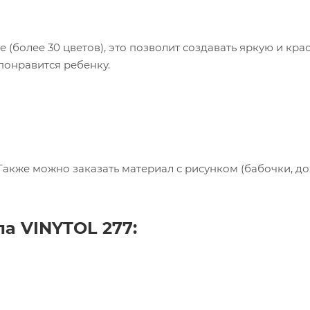
(более 30 цветов), это позволит создавать яркую и кра
понравится ребенку.
Также можно заказать материал с рисунком (бабочки, до
пания «Торговый Дом Технический Текстиль»
ользует cookie-файлы и обрабатывает
сональные данные с использованием Яндекс
ала
VINYTOL
277:
рики. Это улучшает работу сайта и
имодействие с ним. Подробнее - в
Политике
.
твердите ваше согласие, нажав кнопку "Принят