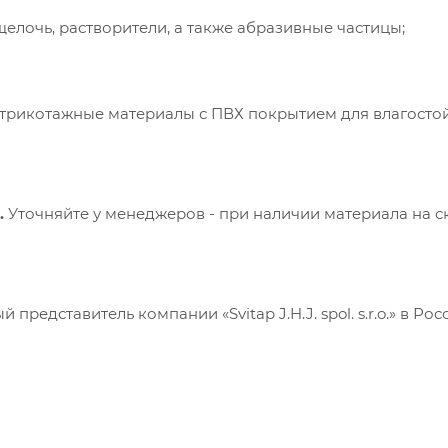
Принять
елочь, растворители, а также абразивные частицы;
 трикотажные материалы с ПВХ покрытием для влагосто
.
Уточняйте у менеджеров - при наличии материала на с
редставитель компании «Svitap J.H.J. spol. s.r.o.» в Рос