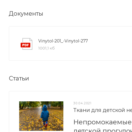
Документы
Vinytol-201_-Vinytol-277
1001,1 кб
Статьи
30.04.2021
Ткани для детской 
Непромокаемые 
детской прогуло