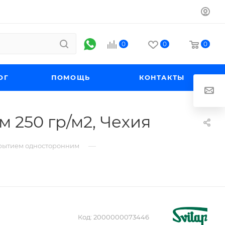
0
0
0
ОГ
ПОМОЩЬ
КОНТАКТЫ
 250 гр/м2, Чехия
—
крытием односторонним
Код:
2000000073446