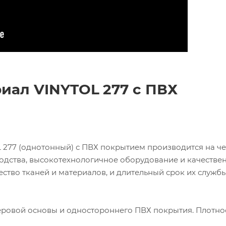
риал
VINYTOL
277 с ПВХ
277 (однотонный) с ПВХ покрытием производится на ч
роизводства, высокотехнологичное оборудование и качестве
ство тканей и материалов, и длительный срок их службы
еровой основы и одностороннего ПВХ покрытия. Плотно