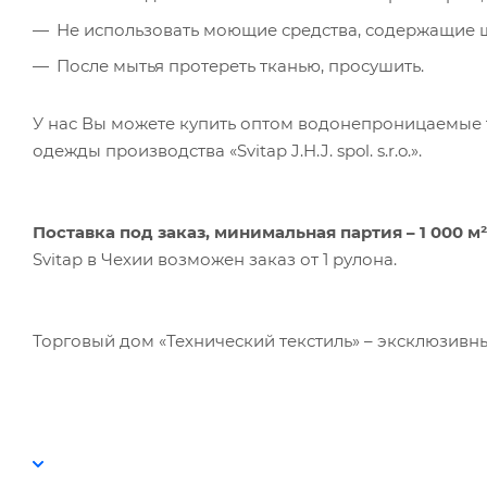
Не использовать моющие средства, содержащие щ
После мытья протереть тканью, просушить.
У нас Вы можете купить оптом водонепроницаемые
одежды производства «Svitap J.H.J. spol. s.r.o.».
Поставка под заказ,
минимальная партия – 1 000 м²
Svitap в Чехии возможен заказ от 1 рулона.
Торговый дом «Технический текстиль» – эксклюзивный п