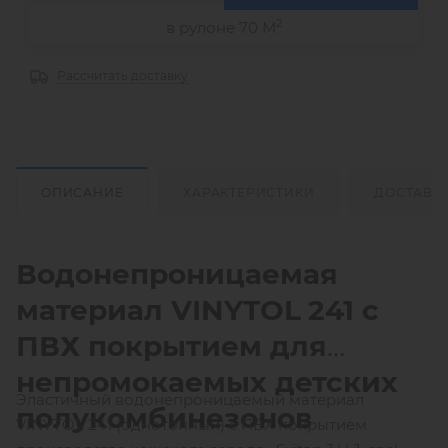
2
в рулоне 70 М
Рассчитать доставку
ОПИСАНИЕ
ХАРАКТЕРИСТИКИ
ДОСТАВК
Водонепроницаемая
материал
VINYTOL
241 с
ПВХ покрытием для
непромокаемых детских
Эластичный водонепроницаемый материал
полукомбинезонов
VINYTOL 241 (однотонный) с ПВХ покрытием