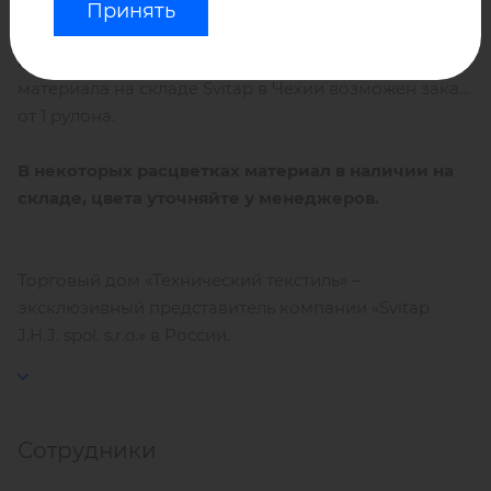
Принять
Поставка под заказ,
минимальная партия – 1 000
м².
Уточняйте у менеджеров - при наличии
материала на складе Svitap в Чехии возможен заказ
от 1 рулона.
В некоторых расцветках материал в наличии на
складе, цвета уточняйте у менеджеров.
Торговый дом «Технический текстиль» –
эксклюзивный представитель компании «Svitap
J.H.J. spol. s.r.o.» в России.
Сотрудники