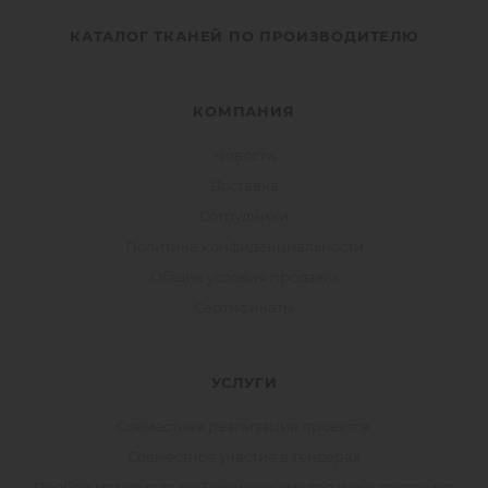
КАТАЛОГ ТКАНЕЙ ПО ПРОИЗВОДИТЕЛЮ
КОМПАНИЯ
Новости
Доставка
Сотрудники
Политика конфиденциальности
Общие условия продажи
Сертификаты
УСЛУГИ
Совместная реализация проектов
Совместное участие в тендерах
Подбор материала по Техническому заданию заказчика