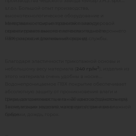
производства чешского завода «Svitap J.H.J. spol.
s.r.o.». Большой опыт производства,
высокотехнологическое оборудование и
Материал состоит из прочной полиэстеровой
качественное сырье позволяют заводу
основы трикотажного плетения и одностороннего
гарантировать высокое качество тканей и
ПВХ покрытия (поливинилхлорид).
материалов, и длительный срок их службы.
Благодаря эластичности трикотажной основы и
2
небольшому весу материала (
240 гр/м
), изделия из
этого материала очень удобны в носке.
Водонепроницаемое ПВХ покрытие обеспечивает
абсолютную защиту от проникновения влаги и
Широкая цветовая гамма – 30 цветов (однотонная).
грязи, долговечность, а также износостойкость при
Также можно заказать материал с принтами –
эксплуатации изделий, как в сухой, так и во влажной
бабочки, дождь, горох.
среде.