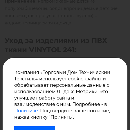
Применение:
непромокаемые детские
полукомбинезоны, водонепроницаемые детские
костюмы для прогулок (штаны, куртки),
водонепроницаемая одежда.
Уход за изделиями из ПВХ
ткани
VINYTOL
241:
Компания «Торговый Дом Технический
Не стирать в стиральной машине!
Текстиль» использует cookie-файлы и
Мыть холодным или теплым мыльным раствором;
обрабатывает персональные данные с
использованием Яндекс Метрики. Это
Не использовать моющие средства, содержащие
улучшает работу сайта и
щелочь, растворители, а также абразивные
взаимодействие с ним. Подробнее - в
частицы;
Политике
. Подтвердите ваше согласие,
После мытья протереть тканью, просушить.
нажав кнопку "Принять".
Метод соединения: сварка.