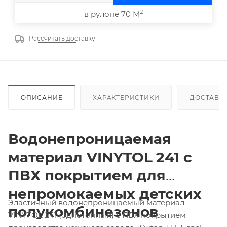
2
в рулоне 70 М
Рассчитать доставку
ОПИСАНИЕ
ХАРАКТЕРИСТИКИ
ДОСТАВК
Водонепроницаемая
материал
VINYTOL
241 с
ПВХ покрытием для
непромокаемых детских
Эластичный водонепроницаемый материал
полукомбинезонов
VINYTOL 241 (однотонный) с ПВХ покрытием