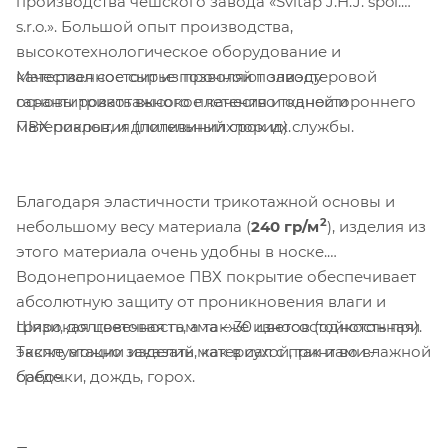
производства чешского завода «Svitap J.H.J. spol.
s.r.o.». Большой опыт производства,
высокотехнологическое оборудование и
Материал состоит из прочной полиэстеровой
качественное сырье позволяют заводу
основы трикотажного плетения и одностороннего
гарантировать высокое качество тканей и
ПВХ покрытия (поливинилхлорид).
материалов, и длительный срок их службы.
Благодаря эластичности трикотажной основы и
2
небольшому весу материала (
240 гр/м
), изделия из
этого материала очень удобны в носке.
Водонепроницаемое ПВХ покрытие обеспечивает
абсолютную защиту от проникновения влаги и
Широкая цветовая гамма – 30 цветов (однотонная).
грязи, долговечность, а также износостойкость при
Также можно заказать материал с принтами –
эксплуатации изделий, как в сухой, так и во влажной
бабочки, дождь, горох.
среде.