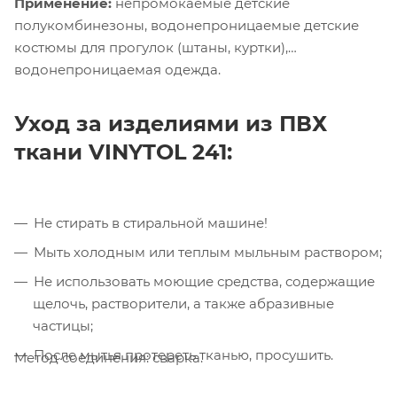
Применение:
непромокаемые детские
полукомбинезоны, водонепроницаемые детские
костюмы для прогулок (штаны, куртки),
водонепроницаемая одежда.
Уход за изделиями из ПВХ
ткани
VINYTOL
241:
Компания «Торговый Дом Технический
Не стирать в стиральной машине!
Текстиль» использует cookie-файлы и
Мыть холодным или теплым мыльным раствором;
обрабатывает персональные данные с
использованием Яндекс Метрики. Это
Не использовать моющие средства, содержащие
улучшает работу сайта и
щелочь, растворители, а также абразивные
взаимодействие с ним. Подробнее - в
частицы;
Политике
. Подтвердите ваше согласие,
После мытья протереть тканью, просушить.
нажав кнопку "Принять".
Метод соединения: сварка.