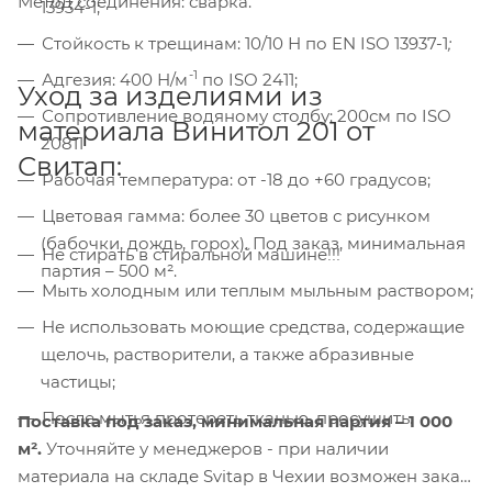
Метод соединения: сварка.
13934-1;
Стойкость к трещинам: 10/10 Н по EN ISO 13937-1
;
-1
Адгезия: 400 Н/м
по ISO 2411;
Уход за изделиями из
Сопротивление водяному столбу: 200см по ISO
материала Винитол 201 от
20811
Свитап:
Рабочая температура: от -18 до +60 градусов;
Компания «Торговый Дом Технический
Цветовая гамма: более 30 цветов с рисунком
Текстиль» использует cookie-файлы и
обрабатывает персональные данные с
(бабочки, дождь, горох). Под заказ, минимальная
Не стирать в стиральной машине!!!
использованием Яндекс Метрики. Это
партия – 500 м².
улучшает работу сайта и
Мыть холодным или теплым мыльным раствором;
взаимодействие с ним. Подробнее - в
Не использовать моющие средства, содержащие
Политике
. Подтвердите ваше согласие,
щелочь, растворители, а также абразивные
нажав кнопку "Принять".
частицы;
После мытья протереть тканью, просушить.
Принять
Поставка под заказ,
минимальная партия – 1 000
м².
Уточняйте у менеджеров - при наличии
материала на складе Svitap в Чехии возможен заказ