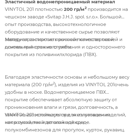
Эластичный водонепроницаемый материал
2
VINYTOL 201 плотностью
200 гр/м
производится на
чешском заводе «Svitap J.H.J. spol. s.r.o.». Большой
опыт производства, высокотехнологичное
оборудование и качественное сырье позволяют
Материал состоит из прочной полиэстеровой
заводу гарантировать высокое качество тканей и
основы трикотажного плетения и одностороннего
длительный срок их службы.
покрытия из поливинилхлорида (ПВХ).
Благодаря эластичности основы и небольшому весу
2
материала (200 гр/м
), изделия из VINYTOL 201очень
удобны в носке. Водонепроницаемое ПВХ
покрытие обеспечивает абсолютную защиту от
проникновения влаги и грязи, долговечность, а
VINYTOL 201 используется для изготовления
также износостойкость при эксплуатации изделий,
непромокаемой детской одежды –
как в сухой, так и во влажной среде.
полукомбинезонов для прогулок, курток, рукавиц.