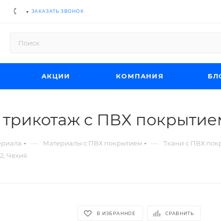
ЗАКАЗАТЬ ЗВОНОК
АКЦИИ
КОМПАНИЯ
БЛ
 трикотаж с ПВХ покрытием
—
—
ериала
Материалы с ПВХ покрытием
Ткани с ПВХ по
2, Чехия
В ИЗБРАННОЕ
СРАВНИТЬ