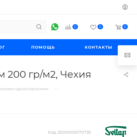
0
0
0
ОГ
ПОМОЩЬ
КОНТАКТЫ
 200 гр/м2, Чехия
—
крытием односторонним
Код:
2000000070735