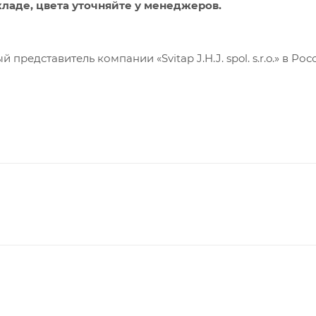
кладе, цвета уточняйте у менеджеров.
редставитель компании «Svitap J.H.J. spol. s.r.o.» в Рос