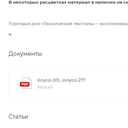
В некоторых расцветках материал в наличии на с
Торговый дом «Технический текстиль» – эксклюзивный п
Документы
Vinytol-201_-Vinytol-277
995,8 кб
Статьи