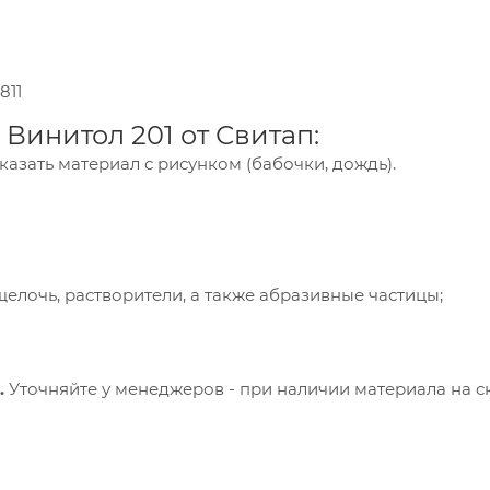
имодействие с ним. Подробнее - в
Политике
.
твердите ваше согласие, нажав кнопку "Принят
811
Принять
Винитол 201 от Свитап:
казать материал с рисунком (бабочки, дождь).
елочь, растворители, а также абразивные частицы;
.
Уточняйте у менеджеров - при наличии материала на с