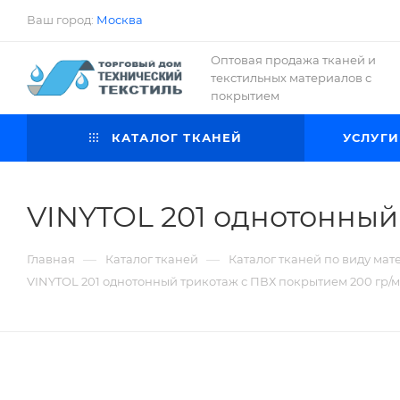
Ваш город:
Москва
Оптовая продажа тканей и
текстильных материалов с
покрытием
КАТАЛОГ ТКАНЕЙ
УСЛУГИ
VINYTOL 201 однотонный
—
—
Главная
Каталог тканей
Каталог тканей по виду мат
VINYTOL 201 однотонный трикотаж с ПВХ покрытием 200 гр/м