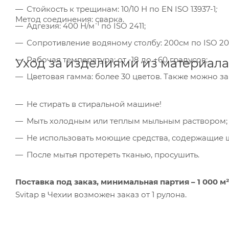
вза
Стойкость к трещинам: 10/10 Н по EN ISO 13937-1
;
Под
Метод соединения: сварка.
-1
Адгезия: 400 Н/м
по ISO 2411;
Сопротивление водяному столбу: 200см по ISO 20
Рабочая температура: от -18 до +60 градусов;
Уход за изделиями из материала 
Цветовая гамма: более 30 цветов. Также можно за
Не стирать в стиральной машине!
Мыть холодным или теплым мыльным раствором;
Не использовать моющие средства, содержащие щ
После мытья протереть тканью, просушить.
Поставка под заказ,
минимальная партия – 1 000 м²
Svitap в Чехии возможен заказ от 1 рулона.