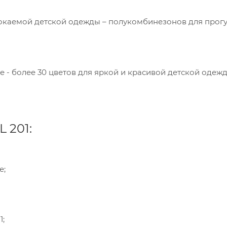
мокаемой детской одежды – полукомбинезонов для прогу
 - более 30 цветов для яркой и красивой детской одеж
 201:
е;
пания «Торговый Дом Технический Текстиль»
ользует cookie-файлы и обрабатывает
сональные данные с использованием Яндекс
рики. Это улучшает работу сайта и
1;