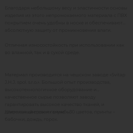
Благодаря небольшому весу и эластичности основы
изделия из этого непромокаемого материала с ПВХ
покрытием очень удобны в носке и обеспечивают
абсолютную защиту от проникновения влаги.
Отличная износостойкость при использовании как
во влажной, так и в сухой среде.
Материал производится на чешском заводе «Svitap
J.H.J. spol. s.r.o.». Большой опыт производства,
высокотехнологичное оборудование и
качественное сырье позволяют заводу
гарантировать высокое качество тканей, и
Широкая цветовая гамма – 30 цветов, принты –
длительный срок их службы.
бабочки, дождь, горох.