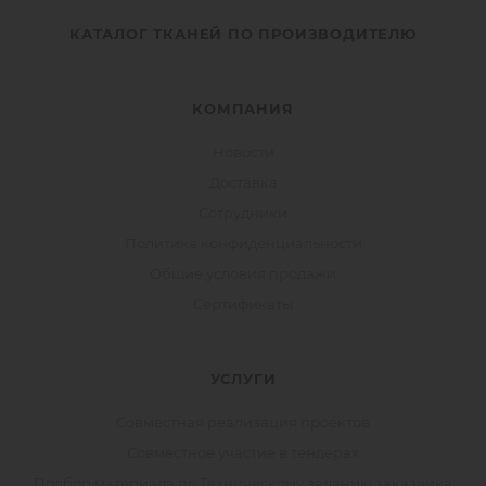
КАТАЛОГ ТКАНЕЙ ПО ПРОИЗВОДИТЕЛЮ
КОМПАНИЯ
Новости
Доставка
Сотрудники
Политика конфиденциальности
Общие условия продажи
Сертификаты
УСЛУГИ
Совместная реализация проектов
Совместное участие в тендерах
Подбор материала по Техническому заданию заказчика