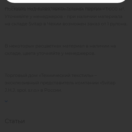
После мытья протереть тканью, просушить.
Поставка под заказ, минимальная партия – 1 000 м².
Уточняйте у менеджеров - при наличии материала
на складе Svitap в Чехии возможен заказ от 1 рулона.
В некоторых расцветках материал в наличии на
складе, цвета уточняйте у менеджеров.
Торговый дом «Технический текстиль» –
эксклюзивный представитель компании «Svitap
J.H.J. spol. s.r.o.» в России.
Статьи