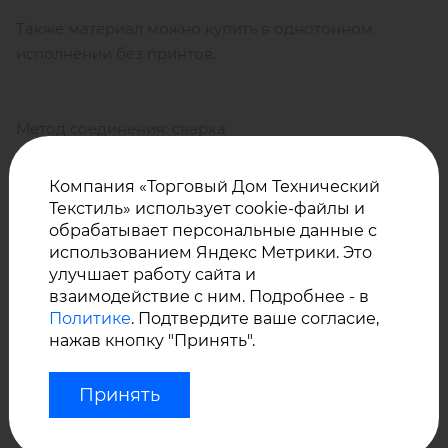
Также материал можно купить в однотонном
исполнении без принтов.
Метод соединения: сварка
Компания «Торговый Дом Технический
Текстиль» использует cookie-файлы и
Уход за изделиями из ПВХ ткани
обрабатывает персональные данные с
VINYTOL 182:
использованием Яндекс Метрики. Это
улучшает работу сайта и
взаимодействие с ним. Подробнее - в
Политике
. Подтвердите ваше согласие,
Не стирать в стиральной машине!
нажав кнопку "Принять".
Мыть холодным или теплым мыльным раствором;
Не использовать моющие средства, содержащие
Принять
щелочь, растворители, а также абразивные
частицы;