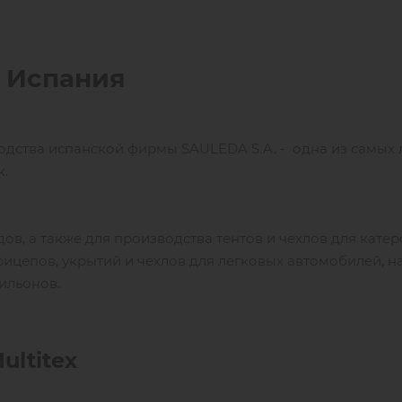
, Испания
водства испанской фирмы SAULEDA S.A. - одна из самых 
к.
в, а также для производства тентов и чехлов для катер
прицепов, укрытий и чехлов для легковых автомобилей, н
ильонов.
ultitex