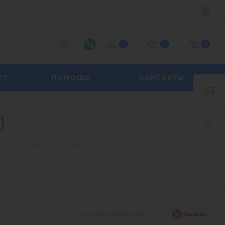
0
0
0
ОГ
ПОМОЩЬ
КОНТАКТЫ
)
—
крытием односторонним
Код:
2000002000655