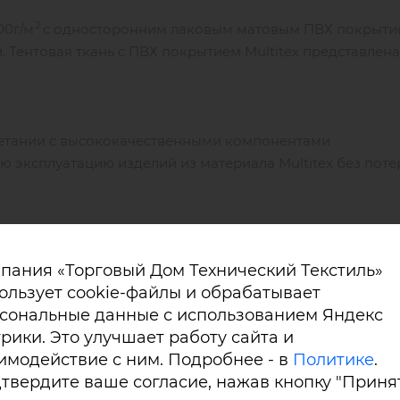
2
00г/м
с односторонним лаковым матовым ПВХ покрыти
Тентовая ткань с ПВХ покрытием Multitex представлена
четании с высококачественными компонентами
 эксплуатацию изделий из материала Multitex без поте
нтовой ткани Multitex:
пания «Торговый Дом Технический Текстиль»
ользует cookie-файлы и обрабатывает
сональные данные с использованием Яндекс
рики. Это улучшает работу сайта и
имодействие с ним. Подробнее - в
Политике
.
твердите ваше согласие, нажав кнопку "Принят