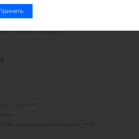
ок - 800 Н/5 см;
Принять
- 40 Н/5 см;
ultitex могут быть применены такие методы соединения
рячим клином, склеивание.
:
ющие средства;
ением;
духе, не используйте источники тепла.