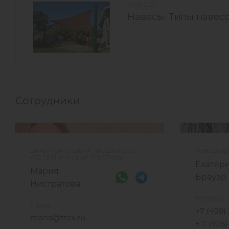
19.03.2021
Навесы. Типы навесо
Сотрудники
ДИРЕКТОР ОТДЕЛА ПРОДАЖ ООО
МЕНЕДЖЕ
«ТД ТЕХНИЧЕСКИЙ ТЕКСТИЛЬ»
Екатер
Мария
Брауэр
Нистратова
ТЕЛЕФОН
E-MAIL
+7 (499)
maria@ttex.ru
+ 7 (926