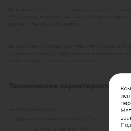
Материал Multitex – это тентовая ткань плотностью 3
обладающая максимальным классом светостойкости. 
цветовой гаммой из 10 цветов.
Высокие прочностные характеристики основы в со
поливинилхлорида (ПВХ) обеспечивают многолетнюю
тканью своих первоначальных свойств.
Технические характеристики те
Ком
исп
пер
Плотность: 300 г/м²;
Мет
вза
Ширина материала в рулоне: 210 см;
Под
Погонных метров в рулоне: 50 м;