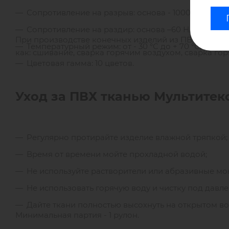
Сопротивление на разрыв: основа - 1000 Н/5 см, ут
Сопротивление на раздир: основа –60 Н/5 см, уток 
При производстве конечных изделий из ПВХ ткани M
Температурный режим: от - 30 °С до + 70 °С;
как: сшивание, сварка горячим воздухом, сварка го
Цветовая гамма: 10 цветов.
Уход за ПВХ тканью Мультитекс
Регулярно протирайте изделие влажной тряпкой;
Время от времени мойте прохладной водой;
Не используйте растворители или абразивные мо
Не использовать горячую воду и чистку под давл
Дайте ткани полностью высохнуть на открытом воз
Минимальная партия - 1 рулон.