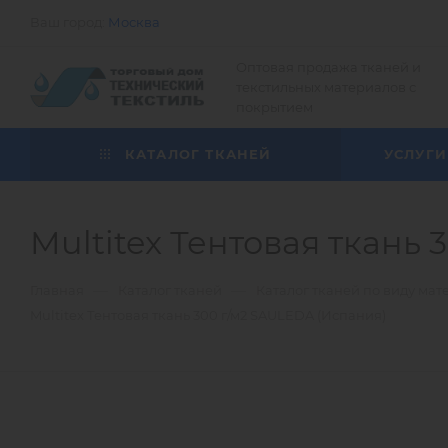
Ваш город:
Москва
Оптовая продажа тканей и
текстильных материалов с
покрытием
КАТАЛОГ ТКАНЕЙ
УСЛУГИ
Multitex Тентовая ткань
—
—
Главная
Каталог тканей
Каталог тканей по виду мат
Multitex Тентовая ткань 300 г/м2 SAULEDA (Испания)