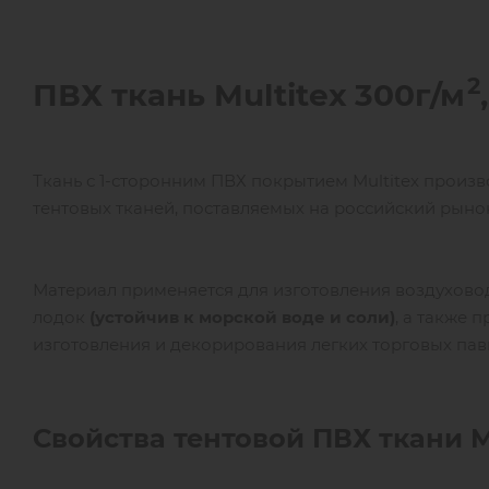
2
ПВХ ткань
Multitex
300г/м
Ткань с 1-сторонним ПВХ покрытием Multitex произ
тентовых тканей, поставляемых на российский рыно
Материал применяется для изготовления воздуховодо
лодок
(устойчив к морской воде и соли)
, а также 
изготовления и декорирования легких торговых пав
Свойства тентовой ПВХ ткани
M