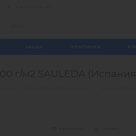
ЗАКАЗАТЬ ЗВОНОК
АКЦИИ
КОМПАНИЯ
БЛ
 300 г/м2 SAULEDA (Испания
—
—
ериала
Материалы с ПВХ покрытием
Ткани с ПВХ по
В ИЗБРАННОЕ
СРАВНИТЬ