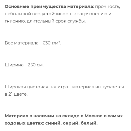
Основные преимущества материала
: прочность,
небольшой вес, устойчивость к загрязнению и
гниению, длительный срок службы.
Вес материала - 630 г/м².
Ширина - 250 см.
Компания «Торговый Дом Технический
Текстиль» использует cookie-файлы и
обрабатывает персональные данные с
использованием Яндекс Метрики. Это
Широкая цветовая палитра - материал выпускается
улучшает работу сайта и
в 21 цвете.
взаимодействие с ним. Подробнее - в
Политике
. Подтвердите ваше согласие,
нажав кнопку "Принять".
Материал в наличии на складе в Москве в самых
ходовых цветах: синий, серый, белый.
Принять