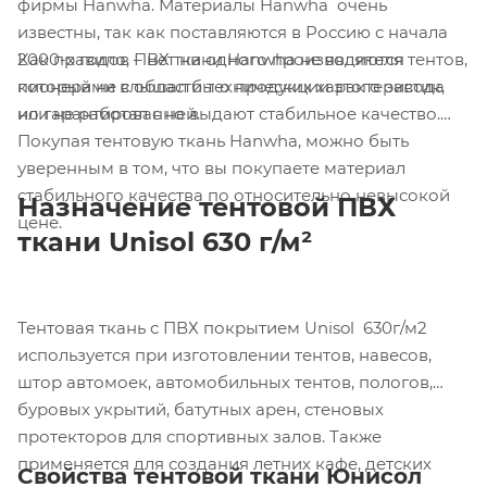
фирмы Hanwha. Материалы Hanwha очень
известны, так как поставляются в Россию с начала
Как правило, ПВХ ткани Hanwha не являются
2000-х годов – нет ни одного производителя тентов,
пионерами в области технических характеристик,
который не слышал бы о продукции этого завода
но гарантированно выдают стабильное качество.
или не работал с ней.
Покупая тентовую ткань Hanwha, можно быть
уверенным в том, что вы покупаете материал
стабильного качества по относительно невысокой
Назначение тентовой ПВХ
цене.
ткани Unisol 630 г/м²
Тентовая ткань с ПВХ покрытием Unisol 630г/м2
используется при изготовлении тентов, навесов,
штор автомоек, автомобильных тентов, пологов,
буровых укрытий, батутных арен, стеновых
протекторов для спортивных залов. Также
применяется для создания летних кафе, детских
Свойства тентовой ткани Юнисол