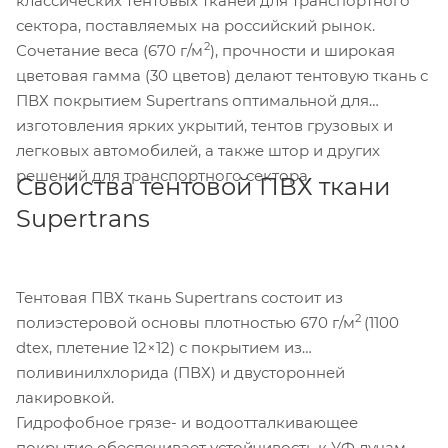
классических тентовых тканей для транспортного
сектора, поставляемых на российский рынок.
2
Сочетание веса (670 г/м
), прочности и широкая
цветовая гамма (30 цветов) делают тентовую ткань с
ПВХ покрытием Supertrans оптимальной для
изготовления ярких укрытий, тентов грузовых и
легковых автомобилей, а также штор и других
решений для транспортного сектора.
Свойства тентовой ПВХ ткани
Supertrans
Тентовая ПВХ ткань Supertrans состоит из
2
полиэстеровой основы плотностью 670 г/м
(1100
dtex, плетение 12×12) с покрытием из
поливинилхлорида (ПВХ) и двусторонней
лакировкой.
Гидрофобное грязе- и водоотталкивающее
покрытие обеспечивает устойчивость к УФ лучам,