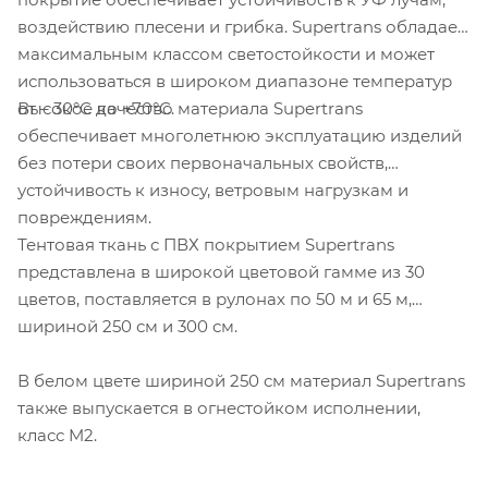
воздействию плесени и грибка. Supertrans обладает
максимальным классом светостойкости и может
использоваться в широком диапазоне температур
Высокое качество материала Supertrans
от – 30°С до +70°С.
обеспечивает многолетнюю эксплуатацию изделий
без потери своих первоначальных свойств,
устойчивость к износу, ветровым нагрузкам и
повреждениям.
Тентовая ткань с ПВХ покрытием Supertrans
представлена в широкой цветовой гамме из 30
цветов, поставляется в рулонах по 50 м и 65 м,
шириной 250 см и 300 см.
В белом цвете шириной 250 см материал Supertrans
также выпускается в огнестойком исполнении,
класс M2.