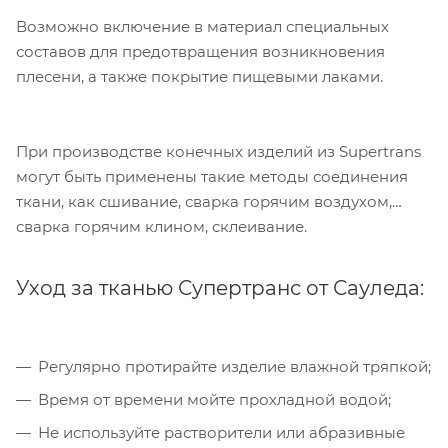
Возможно включение в материал специальных
составов для предотвращения возникновения
Компания «Торговый Дом Технический
плесени, а также покрытие пищевыми лаками.
Текстиль» использует cookie-файлы и
обрабатывает персональные данные с
использованием Яндекс Метрики. Это
улучшает работу сайта и
При производстве конечных изделий из Supertrans
взаимодействие с ним. Подробнее - в
могут быть применены такие методы соединения
Политике
. Подтвердите ваше согласие,
ткани, как сшивание, сварка горячим воздухом,
нажав кнопку "Принять".
сварка горячим клином, склеивание.
Принять
Уход за тканью Супертранс от Сауледа:
Регулярно протирайте изделие влажной тряпкой;
Время от времени мойте прохладной водой;
Не используйте растворители или абразивные