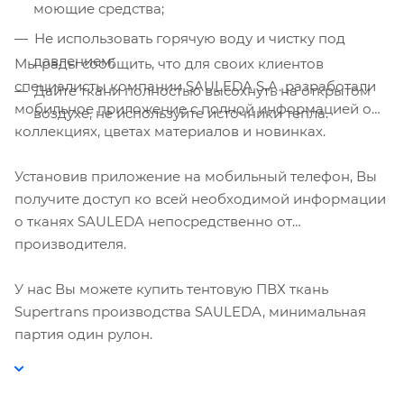
моющие средства;
Не использовать горячую воду и чистку под
давлением;
Мы рады сообщить, что для своих клиентов
специалисты компании SAULEDA S.A. разработали
Дайте ткани полностью высохнуть на открытом
мобильное приложение с полной информацией о
воздухе, не используйте источники тепла.
коллекциях, цветах материалов и новинках.
Установив приложение на мобильный телефон, Вы
получите доступ ко всей необходимой информации
о тканях SAULEDA непосредственно от
производителя.
У нас Вы можете купить тентовую ПВХ ткань
Supertrans производства SAULEDA, минимальная
партия один рулон.