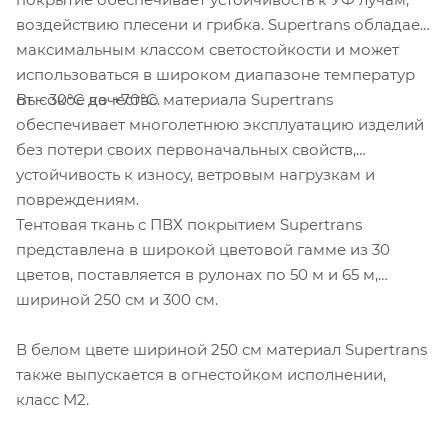
воздействию плесени и грибка. Supertrans обладает
максимальным классом светостойкости и может
использоваться в широком диапазоне температур
Высокое качество материала Supertrans
от – 30°С до +70°С.
обеспечивает многолетнюю эксплуатацию изделий
без потери своих первоначальных свойств,
устойчивость к износу, ветровым нагрузкам и
повреждениям.
Тентовая ткань с ПВХ покрытием Supertrans
представлена в широкой цветовой гамме из 30
цветов, поставляется в рулонах по 50 м и 65 м,
шириной 250 см и 300 см.
В белом цвете шириной 250 см материал Supertrans
также выпускается в огнестойком исполнении,
класс M2.