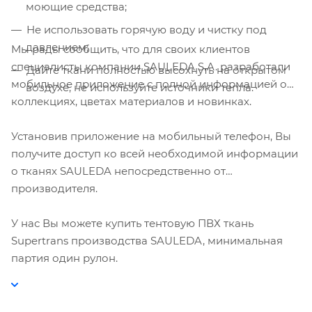
моющие средства;
Не использовать горячую воду и чистку под
давлением;
Мы рады сообщить, что для своих клиентов
специалисты компании SAULEDA S.A. разработали
Дайте ткани полностью высохнуть на открытом
мобильное приложение с полной информацией о
воздухе, не используйте источники тепла.
коллекциях, цветах материалов и новинках.
Установив приложение на мобильный телефон, Вы
получите доступ ко всей необходимой информации
о тканях SAULEDA непосредственно от
производителя.
У нас Вы можете купить тентовую ПВХ ткань
Supertrans производства SAULEDA, минимальная
партия один рулон.