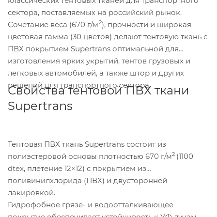
классических тентовых тканей для транспортного
сектора, поставляемых на российский рынок.
2
Сочетание веса (670 г/м
), прочности и широкая
цветовая гамма (30 цветов) делают тентовую ткань с
ПВХ покрытием Supertrans оптимальной для
изготовления ярких укрытий, тентов грузовых и
легковых автомобилей, а также штор и других
решений для транспортного сектора.
Свойства тентовой ПВХ ткани
Supertrans
Тентовая ПВХ ткань Supertrans состоит из
2
полиэстеровой основы плотностью 670 г/м
(1100
dtex, плетение 12×12) с покрытием из
поливинилхлорида (ПВХ) и двусторонней
лакировкой.
Гидрофобное грязе- и водоотталкивающее
покрытие обеспечивает устойчивость к УФ лучам,