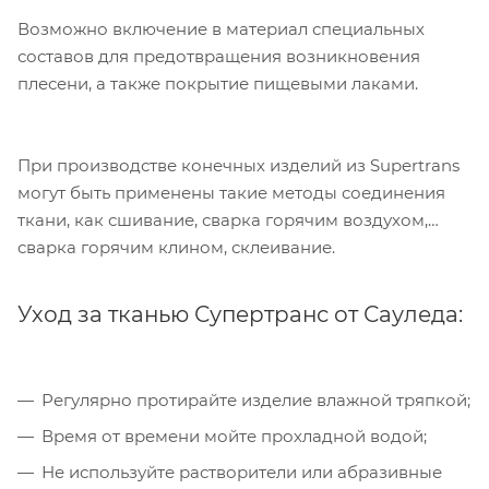
Возможно включение в материал специальных
составов для предотвращения возникновения
Компания «Торговый Дом Технический
плесени, а также покрытие пищевыми лаками.
Текстиль» использует cookie-файлы и
обрабатывает персональные данные с
использованием Яндекс Метрики. Это
улучшает работу сайта и
При производстве конечных изделий из Supertrans
взаимодействие с ним. Подробнее - в
могут быть применены такие методы соединения
Политике
. Подтвердите ваше согласие,
ткани, как сшивание, сварка горячим воздухом,
нажав кнопку "Принять".
сварка горячим клином, склеивание.
Принять
Уход за тканью Супертранс от Сауледа:
Регулярно протирайте изделие влажной тряпкой;
Время от времени мойте прохладной водой;
Не используйте растворители или абразивные