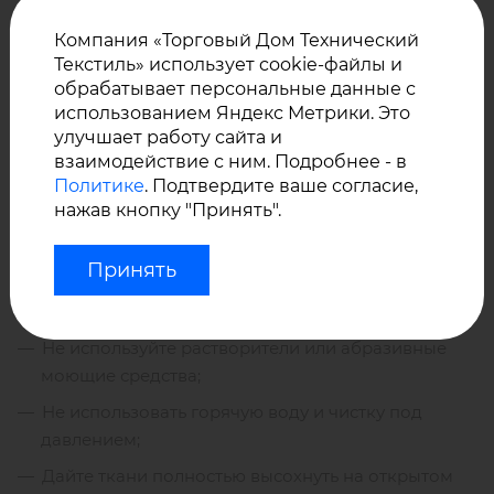
При производстве конечных изделий из ткани
Panama
могут быть применены такие методы
Компания «Торговый Дом Технический
соединения ткани, как сшивание, сварка горячим
Текстиль» использует cookie-файлы и
воздухом, сварка горячим клином, склеивание.
обрабатывает персональные данные с
использованием Яндекс Метрики. Это
улучшает работу сайта и
Уход за тканью Панамa от
взаимодействие с ним. Подробнее - в
Сауледа:
Политике
. Подтвердите ваше согласие,
нажав кнопку "Принять".
Принять
Регулярно протирайте изделие влажной тряпкой;
Время от времени мойте прохладной водой;
Не используйте растворители или абразивные
моющие средства;
Не использовать горячую воду и чистку под
давлением;
Дайте ткани полностью высохнуть на открытом