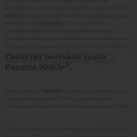
прочных и износоустойчивых материалов,
поставляемых этим производителем на российский
Благодаря высоким прочностным характеристикам
рынок.
тентовая ткань
Panama
с ПВХ покрытием -
особенно удачный выбор для изготовления
складов, павильонов и ангаров больших размеров,
шторных конструкций, в том числе на автомобилях,
при гидроизоляции чаш бассейнов и других
Свойства тентовой ткани
решений для промышленности, где требуется
2
Panama
900г/м
,
повышенная прочность.
Тентовая ткань
Panama
состоит из полиэстеровой
2
основы плотностью 900 г/м
с двусторонним
глянцевым покрытием из поливинилхлорида (ПВХ).
Прочная основа из полиэстеровых нитей (1100 dtex)
плетением 12×12 на 1 см² обеспечивает армирование