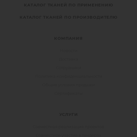
КАТАЛОГ ТКАНЕЙ ПО ПРИМЕНЕНИЮ
КАТАЛОГ ТКАНЕЙ ПО ПРОИЗВОДИТЕЛЮ
КОМПАНИЯ
Новости
Доставка
Сотрудники
Политика конфиденциальности
Общие условия продажи
Сертификаты
УСЛУГИ
Совместная реализация проектов
Совместное участие в тендерах