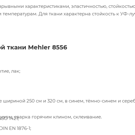
зрывными характеристиками, эластичностью, стойкостью
 температурам. Для ткани характерна стойкость к УФ-лу
пания «Торговый Дом Технический Текстиль»
ользует cookie-файлы и обрабатывает
сональные данные с использованием Яндекс
рики. Это улучшает работу сайта и
имодействие с ним. Подробнее - в
Политике
.
й ткани Mehler 8556
твердите ваше согласие, нажав кнопку "Принят
Принять
тие, лак;
е шириной 250 см и 320 см, в синем, тёмно-синем и сер
ухом, сварка горячим клином, склеивание.
SO 1421;
IN EN 1876-1;