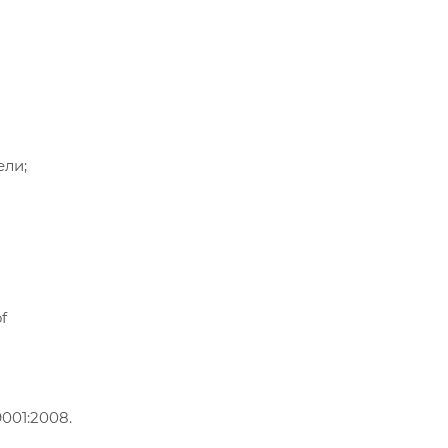
ели;
of
001:2008.