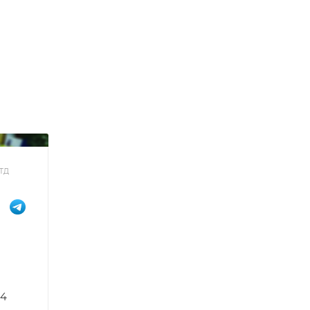
ТД
14