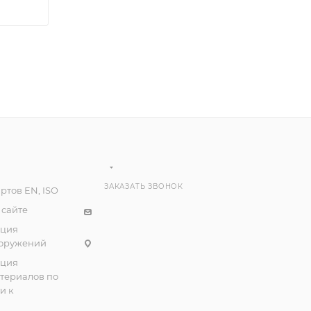
ЗАКАЗАТЬ ЗВОНОК
ртов EN, ISO
 сайте
ация
ооружений
ация
атериалов по
и к