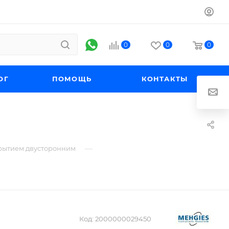
0
0
0
ОГ
ПОМОЩЬ
КОНТАКТЫ
—
рытием двусторонним
Код:
2000000029450