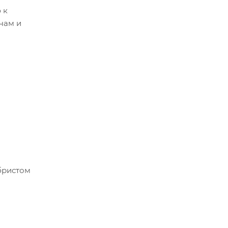
 к
чам и
ь".
ебристом