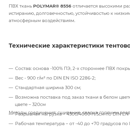
ПВХ ткань
POLYMAR® 8556
отличается высокими ра
истиранию, долговечностью, устойчивостью к низким
Ком
атмосферным воздействиям.
исп
пер
Мет
вза
Технические характеристики
тентово
Под
Состав: основа -100% ПЭ, 2-х стороннее ПВХ покры
Вес - 900 г/м² по DIN EN ISO 2286-2;
Стандартная ширина 300 см;
Возможна поставка под заказ ткани в белом цвет
цвете – 320см
Методы соединения: сшивание, сварка горячим возд
Разрывная нагрузка – 4300/4000 Н/5см по DIN EN I
Рабочая температура – от -40 до +70 градусов по D