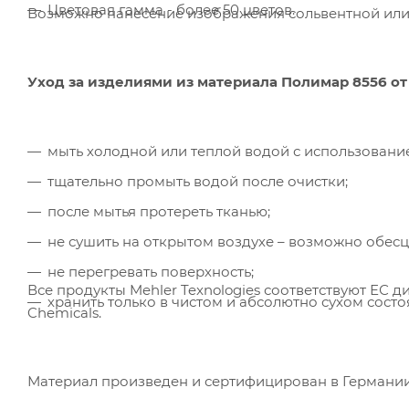
Цветовая гамма - более 50 цветов.
Возможно нанесение изображения сольвентной или
Уход за изделиями из материала Полимар 8556 от
мыть холодной или теплой водой с использовани
тщательно промыть водой после очистки;
после мытья протереть тканью;
не сушить на открытом воздухе – возможно обесц
не перегревать поверхность;
Все продукты Mehler Texnologies соответствуют ЕС дир
хранить только в чистом и абсолютно сухом состо
Chemicals.
Материал произведен и сертифицирован в Германии 