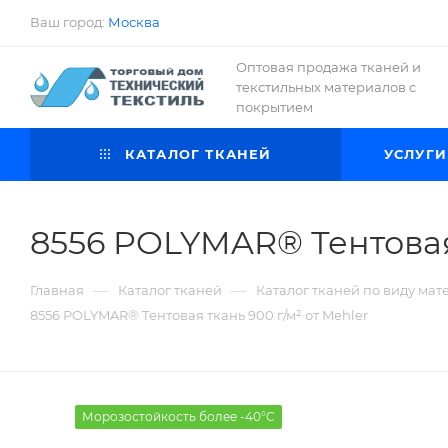
Ваш город:
Москва
Оптовая продажа тканей и
текстильных материалов с
покрытием
КАТАЛОГ ТКАНЕЙ
УСЛУГИ
8556 POLYMAR® Тентовая 
—
—
Главная
Каталог тканей
Каталог тканей по виду мат
8556 POLYMAR® Тентовая ткань 900 г/м² от Mehler
Морозостойкость более -40°С