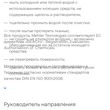
мыть холодной или теплой водой с
использованием моющих средств, не
содержащих щелочь и растворители;
тщательно промыть водой после очистки;
после мытья протереть тканью;
Все продукты Mehler Texnologies соответствуют ЕС
не сушить на открытом воздухе – возможно
директиве «REACH» - Registration, Evaluation,
обесцвечивание из-за остатков моющего
Authorisation of Chemicals.
средства;
не перегревать поверхность;
Материал произведен и сертифицирован в
хранить только в чистом и абсолютно сухом
Германии согласно нормативам стандартов
состоянии.
качества DIN EN ISO 9001:2008.
Руководитель направления