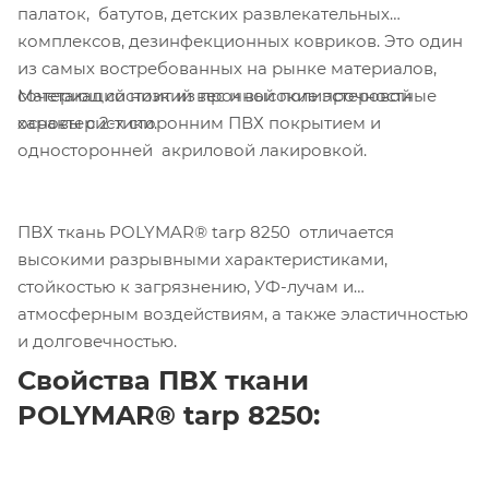
палаток, батутов, детских развлекательных
комплексов, дезинфекционных ковриков. Это один
из самых востребованных на рынке материалов,
Материал состоит из прочной полиэстеровой
сочетающий низкий вес и высокие прочностные
основы с 2-х сторонним ПВХ покрытием и
характеристики.
односторонней акриловой лакировкой.
ПВХ ткань POLYMAR® tarp 8250
отличается
высокими разрывными характеристиками,
стойкостью к загрязнению, УФ-лучам и
атмосферным воздействиям, а также эластичностью
и долговечностью.
Свойства ПВХ ткани
POLYMAR®
tarp 8250
: