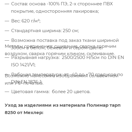
Состав: основа -100% ПЭ, 2-х стороннее ПВХ
покрытие, односторонняя лакировка;
Вес: 620 г/м²;
Стандартная ширина: 250 см;
Возможна поставка под заказ ткани шириной
Методы соединения: сшивание, сварка горячим
300см в белом, бежевом и сером цвете.
воздухом, сварка горячим клином, склеивание.
Разрывная нагрузка: 2500/2500 Н/5см по DIN EN
Компания «Торговый Дом Технический
ISO 1421/V1;
Текстиль» использует cookie-файлы и
Рабочая температура: от -40 до +70 градусов по
Возможно нанесение изображения сольвентной
обрабатывает персональные данные с
DIN EN 1876-1;
использованием Яндекс Метрики. Это
или УФ-печатью.
улучшает работу сайта и
Цветовая гамма: более 20 цветов.
взаимодействие с ним. Подробнее - в
Политике
. Подтвердите ваше согласие,
Уход за изделиями из материала Полимар тарп
нажав кнопку "Принять".
8250 от Мехлер:
Принять