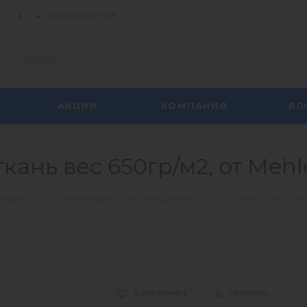
ЗАКАЗАТЬ ЗВОНОК
АКЦИИ
КОМПАНИЯ
БЛ
кань вес 650гр/м2, от Mehl
—
—
ериала
Материалы с ПВХ покрытием
Ткани с ПВХ пок
В ИЗБРАННОЕ
СРАВНИТЬ