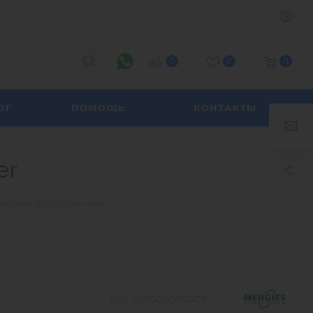
0
0
0
ОГ
ПОМОЩЬ
КОНТАКТЫ
er
—
рытием двусторонним
Код:
2000000052472