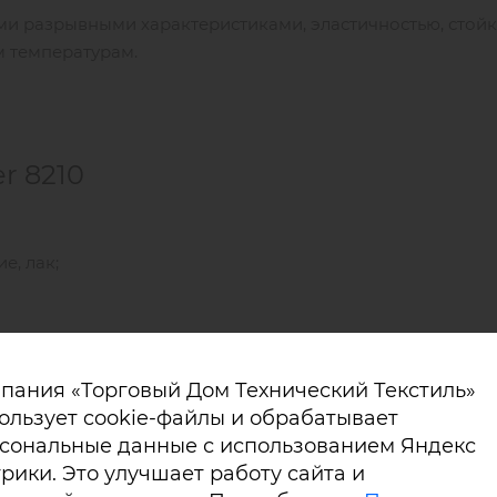
ими разрывными характеристиками, эластичностью, стойк
м температурам.
r 8210
е, лак;
иринах в белом, желтом, сером цвете;
ухом, сварка горячим клином, склеивание.
1421/V1;
пания «Торговый Дом Технический Текстиль»
 УФ-печатью.
 EN 1876-1;
ользует cookie-файлы и обрабатывает
сональные данные с использованием Яндекс
рики. Это улучшает работу сайта и