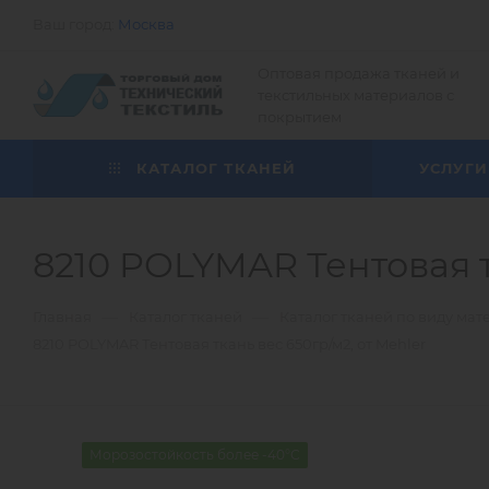
Ваш город:
Москва
Оптовая продажа тканей и
текстильных материалов с
покрытием
КАТАЛОГ ТКАНЕЙ
УСЛУГИ
8210 POLYMAR Тентовая т
—
—
Главная
Каталог тканей
Каталог тканей по виду мат
8210 POLYMAR Тентовая ткань вес 650гр/м2, от Mehler
Морозостойкость более -40°С