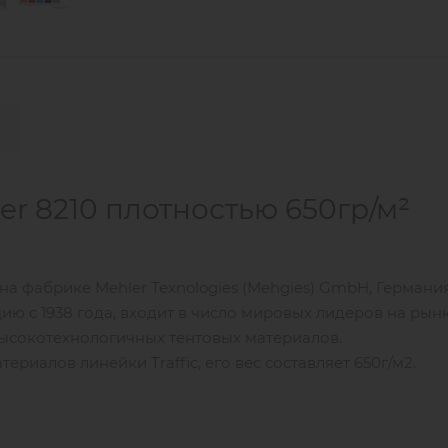
er 8210 плотностью 650гр/м²
на фабрике Mehler Texnologies (Mehgies) GmbH, Германи
цию с 1938 года, входит в число мировых лидеров на рын
высокотехнологичных тентовых материалов.
риалов линейки Traffic, его вес составляет 650г/м2.