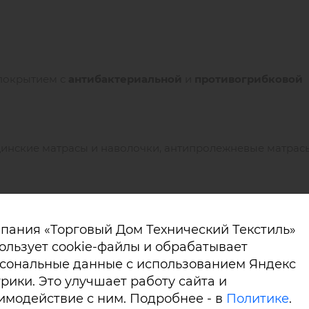
 покрытием с
антибактериальной
и
противогрибковой
цинские матрасы и наволочки, антипролежневые матрас
кани RUPIK MILA HYG
пания «Торговый Дом Технический Текстиль»
ользует cookie-файлы и обрабатывает
сональные данные с использованием Яндекс
альная-антигрибковая обработка,
рики. Это улучшает работу сайта и
имодействие с ним. Подробнее - в
Политике
.
т воду и другие жидкости (кровь, урину, масла, смазки),