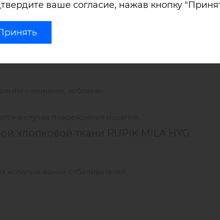
твердите ваше согласие, нажав кнопку "Принят
 (ПУ мембрана обеспечивает материал
«дышащими» свой
тно, даже при постоянном соприкосновении с материало
Принять
ринты – «мишки», «облака».
тся в случае повреждения изделия.
ой хлопковой ткани RUPIK MILA HYG:
з использования отбеливателей;