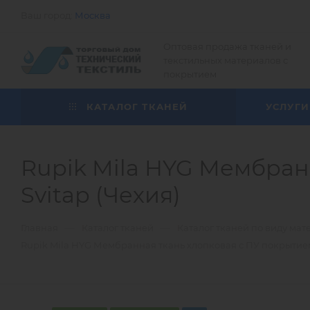
Ваш город:
Москва
Оптовая продажа тканей и
текстильных материалов с
покрытием
КАТАЛОГ ТКАНЕЙ
УСЛУГИ
Rupik Mila HYG Мембранн
Svitap (Чехия)
—
—
Главная
Каталог тканей
Каталог тканей по виду мат
Rupik Mila HYG Мембранная ткань хлопковая с ПУ покрытием 1