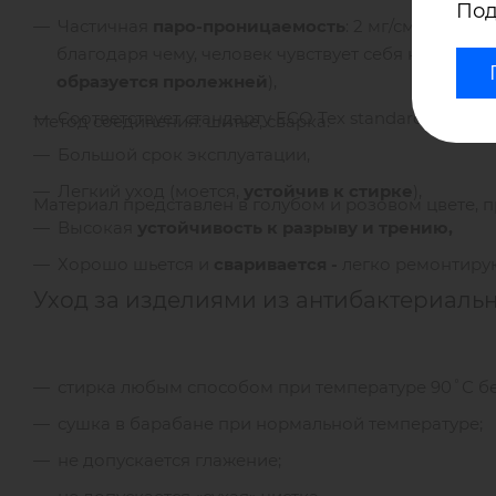
Под
Частичная
паро-проницаемость
: 2 мг/см2 в час
благодаря чему, человек чувствует себя комфор
образуется пролежней
),
Соответствует стандарту ECO Тех standard 100,
Метод соединения: шитье, сварка.
Большой срок эксплуатации,
Легкий уход (моется,
устойчив к стирке
),
Материал представлен в голубом и розовом цвете, п
Высокая
устойчивость к разрыву и трению,
Хорошо шьется и
сваривается -
легко ремонтирую
Уход за изделиями из антибактериальн
стирка любым способом при температуре 90˚С бе
сушка в барабане при нормальной температуре;
не допускается глажение;