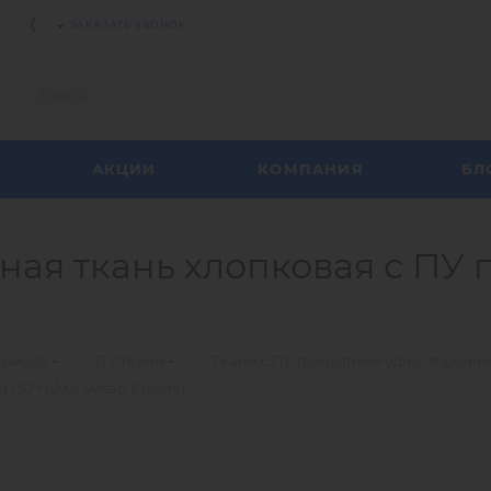
ЗАКАЗАТЬ ЗВОНОК
АКЦИИ
КОМПАНИЯ
БЛ
ая ткань хлопковая с ПУ п
—
—
ериала
ПУ ткани
Ткани с ПУ покрытием односторонн
50 гр/м2, Svitap (Чехия)