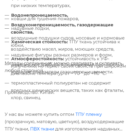
при низких температурах,
Компания «Торговый Дом Технический
Водонепроницаемость,
ковши для тушения пожаров,
Текстиль» использует cookie-файлы и
Воздухонепроницаемость, газодержащие
обрабатывает персональные данные с
надувные лодки,
свойства,
использованием Яндекс Метрики. Это
воздушные подушки судов, носовые и кормовые
улучшает работу сайта и
Химическая стойкость:
ТПУ ткань устойчива к
юбки,
взаимодействие с ним. Подробнее - в
воздействию масел, жиров, моющих средств,
Политике
. Подтвердите ваше согласие,
надувные фигуры разных размеров и форм,
Атмосферостойкость:
устойчивость к УФ-
нажав кнопку "Принять".
Методы соединения: можно сваривать и склеивать
изделия, где требуется повышенная прочность и
излучению, не теряет своих свойств при широком
любой стороной.
хорошие показатели газонепроницаемости.
диапазоне температур от – 70 ° до +110 °С.
Принять
термопластичный полиуретан не содержит
вредных химических веществ, таких как фталаты,
Производство: Китай.
хлор, свинец.
У нас вы можете купить оптом
ТПУ пленку
(прозрачную, матовую, цветную), воздуходержащие
ТПУ ткани,
ПВХ ткани
для изготовления надувных