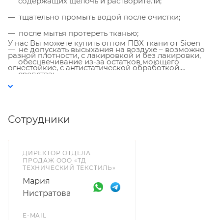
содержащих щелочь и растворители;
тщательно промыть водой после очистки;
после мытья протереть тканью;
У нас Вы можете купить оптом ПВХ ткани от Sioen
не допускать высыхания на воздухе – возможно
разной плотности, с лакировкой и без лакировки,
обесцвечивание из-за остатков моющего
огнестойкие, с антистатической обработкой.
средства;
Минимальную партию, наличие на складе и сроки
не перегревать поверхность;
доставки уточняйте у менеджеров.
хранить только в чистом и абсолютно сухом
Сотрудники
состоянии.
ДИРЕКТОР ОТДЕЛА
ПРОДАЖ ООО «ТД
ТЕХНИЧЕСКИЙ ТЕКСТИЛЬ»
Мария
Нистратова
E-MAIL