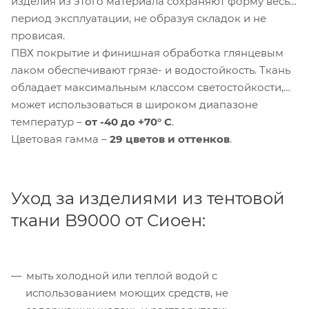
изделия из этого материала сохраняют форму весь
период эксплуатации, не образуя складок и не
провисая.
ПВХ покрытие и финишная обработка глянцевым
лаком обеспечивают грязе- и водостойкость. Ткань
обладает максимальным классом светостойкости,
может использоваться в широком диапазоне
Компания «Торговый Дом Технический
температур –
от -40 до +70° С
.
Текстиль» использует cookie-файлы и
Цветовая гамма –
29 цветов и оттенков
.
обрабатывает персональные данные с
использованием Яндекс Метрики. Это
улучшает работу сайта и
взаимодействие с ним. Подробнее - в
Уход за изделиями из тентовой
Политике
. Подтвердите ваше согласие,
ткани B9000 от Сиоен:
нажав кнопку "Принять".
Принять
мыть холодной или теплой водой с
использованием моющих средств, не