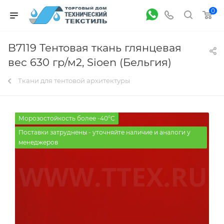
0
B7119 Тентовая ткань глянцевая
вес 630 гр/м2, Sioen (Бельгия)
Ткани для тентовой архитектуры
Морозостойкость более -40°С
Поставки затруднены - уточняйте наличие и аналоги у
менеджеров