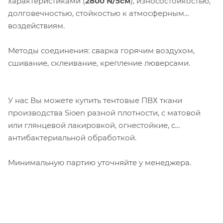
характеристиками (
2800 N/5см
), износостойкостью,
долговечностью, стойкостью к атмосферным
воздействиям.
Методы соединения: сварка горячим воздухом,
Компания «Торговый Дом Технический
сшивание, склеивание, крепление люверсами.
Текстиль» использует cookie-файлы и
обрабатывает персональные данные с
использованием Яндекс Метрики. Это
У нас Вы можете купить тентовые ПВХ ткани
улучшает работу сайта и
производства Sioen разной плотности, с матовой
взаимодействие с ним. Подробнее - в
или глянцевой лакировкой, огнестойкие, с
Политике
. Подтвердите ваше согласие,
антибактериальной обработкой.
нажав кнопку "Принять".
Минимальную партию уточняйте у менеджера.
Принять