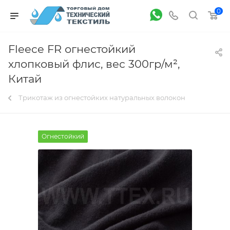
0
Fleece FR огнестойкий
хлопковый флис, вес 300гр/м²,
Китай
Трикотаж из огнестойких натуральных волокон
Огнестойкий