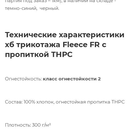
партия под заказ – 1км), в наличии на складе -
темно-синий, черный.
Технические характеристики
хб трикотажа Fleece FR с
пропиткой ТНРС
Компания «Торговый Дом Технический
Текстиль» использует cookie-файлы и
Огнестойкость:
класс огнестойкости 2
обрабатывает персональные данные с
использованием Яндекс Метрики. Это
улучшает работу сайта и
Состав: 100% хлопок, огнестойкая пропитка ТНРС
взаимодействие с ним. Подробнее - в
Политике
. Подтвердите ваше согласие,
нажав кнопку "Принять".
Плотность: 300 г/м²
Принять