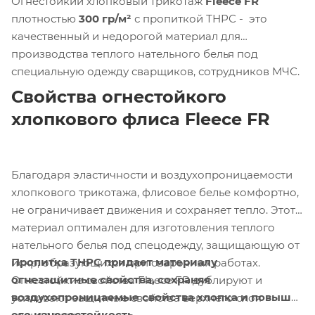
Огнестойкий хлопковый трикотаж
Fleece FR
плотностью
300 гр/м²
с пропиткой ТНРС - это
качественный и недорогой материал для
производства теплого нательного белья под
специальную одежду сварщиков, сотрудников МЧС.
Свойства огнестойкого
хлопкового флиса Fleece FR
Благодаря эластичности и воздухопроницаемости
хлопкового трикотажа, флисовое белье комфортно,
не ограничивает движения и сохраняет тепло. Этот
материал оптимален для изготовления теплого
нательного белья под спецодежду, защищающую от
Пропитка ТНРС придает материалу
искр, образующихся при сварочных работах.
огнезащитные свойства, сохраняя
Огнестойкие свойства Fleece FR дублируют и
воздухопроницаемые свойства хлопка и повышая
усиливают защитные свойства верхнего слоя
его износостойкость.