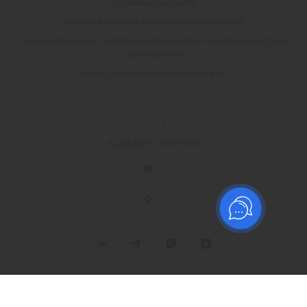
Термины на сайте
Классификация тентовых сооружений
Классификация тентовых материалов по устойчивости к
возгоранию
Международные сертификаты
ЗАКАЗАТЬ ЗВОНОК
2026 © ООО Торговый дом "Технический Текстиль", Все