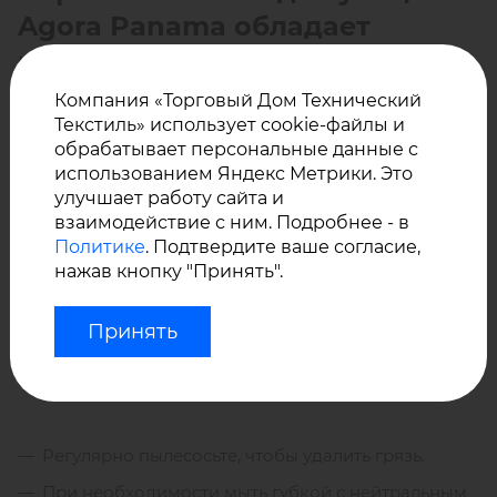
Agora Panama обладает
великолепными
характеристиками:
Компания «Торговый Дом Технический
Текстиль» использует cookie-файлы и
обрабатывает персональные данные с
Водостойкость
использованием Яндекс Метрики. Это
Высокая УФ устойчивость
улучшает работу сайта и
взаимодействие с ним. Подробнее - в
Воздухопроницаемость
Политике
. Подтвердите ваше согласие,
Долговечность
нажав кнопку "Принять".
Устойчивость к образованию пятен, плесени,
грибка.
Уход за материалом Агора
Принять
Панама от завода Сауледа:
Регулярно пылесосьте, чтобы удалить грязь.
При необходимости мыть губкой с нейтральным