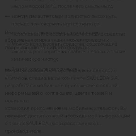
мылом водой 30°С, после чего смыть мыло;
Всегда давайте ткани полностью высохнуть,
прежде чем свернуть или сложить ее;
Важно: кислотные дожди, птичий помет и
Не используйте абразивные чистящие средства;
абразивная стирка ткани может привести к
Можно использовать средства, содержащие
повреждению защитного покрытия.
кислоты, растворители, слабые щелочи, а также
химическую чистку;
Зимой храните тент в чехле.
Мы рады сообщить, что, специально для своих
клиентов, специалисты компании SAULEDA S.A.
разработали мобильное приложение с полной
информацией о коллекциях, цветах тканей и
новинках.
Установив приложение на мобильный телефон, Вы
получите доступ ко всей необходимой информации
о тканях SAULEDA непосредственно от
производителя.