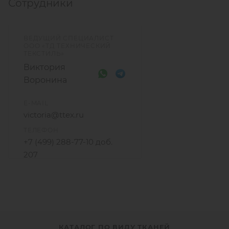
Сотрудники
ВЕДУЩИЙ СПЕЦИАЛИСТ
ООО «ТД ТЕХНИЧЕСКИЙ
ТЕКСТИЛЬ»
Виктория
Воронина
E-MAIL
victoria@ttex.ru
ТЕЛЕФОН
+7 (499) 288-77-10 доб.
207
+7 915 206-58-74
КАТАЛОГ ПО ВИДУ ТКАНЕЙ