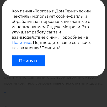
температуру до +900 °С,
Группа горючести – Г 1,
Компания «Торговый Дом Технический
Текстиль» использует cookie-файлы и
Электроизоляционные свойства,
обрабатывает персональные данные с
Солевая пропитка повышает устойчивость к
Химическая стойкость,
использованием Яндекс Метрики. Это
истиранию, прочность и жесткость стеклоткани,
улучшает работу сайта и
Устойчивость к коррозии,
материал легко устанавливается в качестве
взаимодействие с ним. Подробнее - в
прокладки.
Высокая механическая прочность,
Политике
. Подтвердите ваше согласие,
нажав кнопку "Принять".
Не содержит асбест, является экологически
Производство – Китай.
чистым материалом
.
Принять
У нас Вы можете купить оптом стеклоткани с
разными покрытиями, с солевой, вермикулитовой
пропиткой, текстурированные стеклоткани и другие
термостойкие материалы.