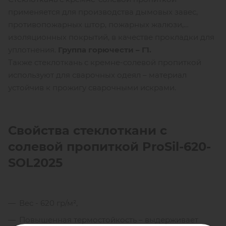
применяется для производства дымовых завес,
противопожарных штор, пожарных жалюзи,
изоляционных покрытий, в качестве прокладки для
уплотнения.
Группа горючести – Г1.
Также стеклоткань с кремне-солевой пропиткой
используют для сварочных одеял – материал
устойчив к прожигу сварочными искрами.
Свойства стеклоткани с
солевой пропиткой
ProSil-620-
SOL2025
Вес - 620 гр/м²,
Повышенная термостойкость – выдерживает