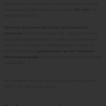
трикотажного плетения из полиэтиленовых нитей
повышенной прочности плотностью
430 гр/м²
от
Sauleda (Испания).
Прочная, долговечная ткань трикотажного
плетения
Commercial Heavy 430 – один из лучших
материалов для защиты от солнца, не требующий
особого технического обслуживания. Навесы из
этого материала
задерживают до 95% вредных
Материал разработан для тентов и навесов больших
солнечных лучей.
площадей.
Не содержит свинца и фталатов, сертифицирован
OEKO-TEX 100 и Greenguard.