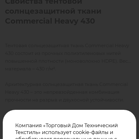
Свойства тентовой
солнцезащитной ткани
Commercial
Heavy 430
Тентовая солнцезащитная ткань Commercial Heavy
430 состоит из прочных полиэтиленовых нитей
повышенной плотности (моноволокно HDPE). Вес
материала – 430 г/м².
Архитектурная солнцезащитная ткань Commercial
Heavy 430 – это непревзойденная комбинация
прочности на разрыв и двухосной устойчивости.
Материал не впитывает влагу, не подвержен
Компания «Торговый Дом Технический
гниению, не требует дополнительного технического
Текстиль» использует cookie-файлы и
обслуживания для сохранения всех свойств и