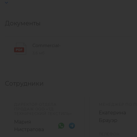
Документы
Commercial-
3,6 мб
Сотрудники
ДИРЕКТОР ОТДЕЛА
МЕНЕДЖЕР ПО 
ПРОДАЖ ООО «ТД
Екатерина
ТЕХНИЧЕСКИЙ ТЕКСТИЛЬ»
Брауэр
Мария
Нистратова
ТЕЛЕФОН