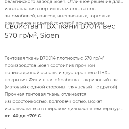
бельгийского завода Sioen. Отличное решение для
изготовления спортивных матов, тентов
автомобилей, навесов, выставочных, торговых
павильонов и другой тентовой архитектуры.
Свойства ПВХ ткани B7014 вес
570 гр/м², Sioen
Тентовая ткань B70014 плотностью 570 гр/м²
производства Sioen состоит из прочной
полиэстеровой основы и двустороннего ПВХ
покрытия. Финишная обработка – акриловый лак
(матовый с одной стороны, глянцевый – с другой)
Прочная тентовая ткань, отличается
износостойкостью, долговечностью, может
использоваться в широком диапазоне температур –
от -40 до +70° С
.