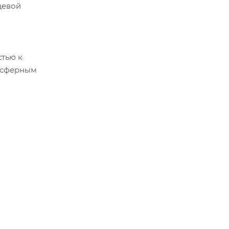
цевой
стью к
мосферным
ь".