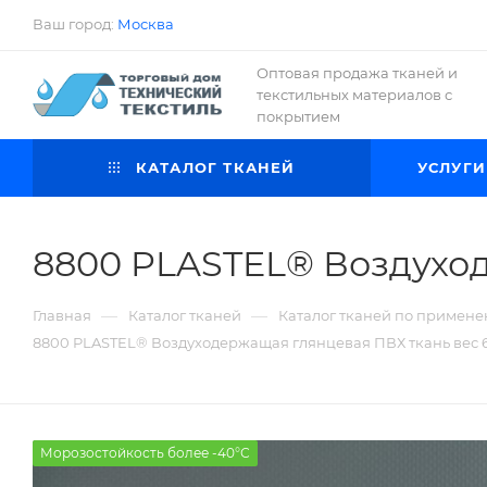
Ваш город:
Москва
Оптовая продажа тканей и
текстильных материалов с
покрытием
КАТАЛОГ ТКАНЕЙ
УСЛУГИ
8800 PLASTEL® Воздуход
—
—
Главная
Каталог тканей
Каталог тканей по примен
8800 PLASTEL® Воздуходержащая глянцевая ПВХ ткань вес 6
Морозостойкость более -40°С