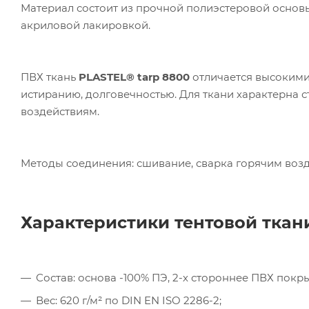
Материал состоит из прочной полиэстеровой основ
акриловой лакировкой.
ПВХ ткань
P
LASTEL
®
tarp
8800
отличается высокими
истиранию, долговечностью. Для ткани характерна с
воздействиям.
Методы соединения: сшивание, сварка горячим возд
Ком
исп
пер
Характеристики
тентовой тка
Мет
вза
Под
Состав: основа -100% ПЭ, 2-х стороннее ПВХ пок
Вес: 620 г/м² по DIN EN ISO 2286-2;