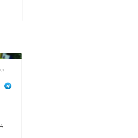
ТД
14