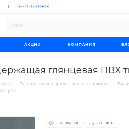
ЗАКАЗАТЬ ЗВОНОК
АКЦИИ
КОМПАНИЯ
БЛ
ержащая глянцевая ПВХ тк
—
—
ению
Ткани для инвентаря для активного отдыха
Ткани
20 гр/м2
В ИЗБРАННОЕ
СРАВНИТЬ