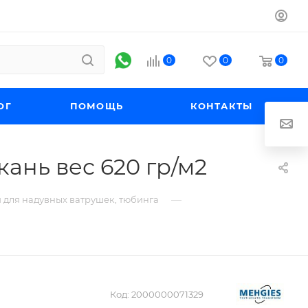
0
0
0
ОГ
ПОМОЩЬ
КОНТАКТЫ
ань вес 620 гр/м2
—
 для надувных ватрушек, тюбинга
Код:
2000000071329