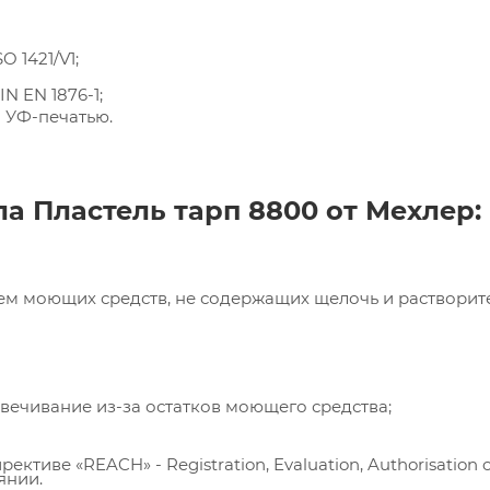
Принять
 1421/V1;
N EN 1876-1;
 УФ-печатью.
а Пластель тарп 8800 от Мехлер:
ем моющих средств, не содержащих щелочь и растворит
вечивание из-за остатков моющего средства;
ктиве «REACH» - Registration, Evaluation, Authorisation o
янии.