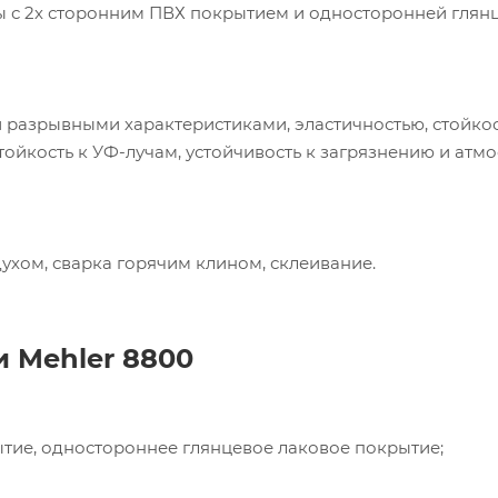
ы с 2х сторонним ПВХ покрытием и односторонней глян
 разрывными характеристиками, эластичностью, стойко
тойкость к УФ-лучам, устойчивость к загрязнению и ат
ухом, сварка горячим клином, склеивание.
пания «Торговый Дом Технический Текстиль»
ользует cookie-файлы и обрабатывает
сональные данные с использованием Яндекс
ни
Mehler
8800
рики. Это улучшает работу сайта и
имодействие с ним. Подробнее - в
Политике
.
твердите ваше согласие, нажав кнопку "Принят
рытие, одностороннее глянцевое лаковое покрытие;