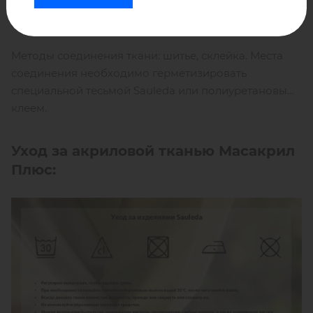
Цветовая гамма: 12 цветов
Методы соединения ткани: шитье, склейка. Места
соединения необходимо герметизировать
специальной тесьмой Sauleda или полиуретановым
клеем.
Уход за акриловой тканью Масакрил
Плюс: