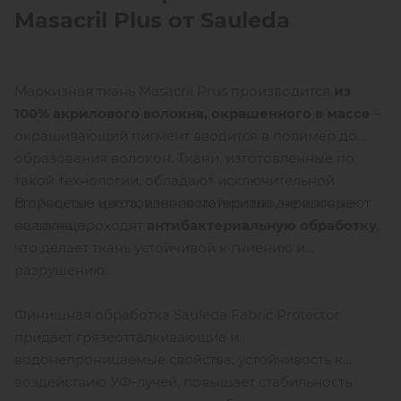
Masacril Plus от
Sauleda
Маркизная ткань Masacril Prus производится
из
100% акрилового волокна, окрашенного в массе
–
окрашивающий пигмент вводится в полимер до
образования волокон. Ткани, изготовленные по
такой технологии, обладают исключительной
В процессе изготовления материала акриловые
стойкостью цвета, износостойкостью, не выгорают
волокна проходят
антибактериальную обработку
,
на солнце.
что делает ткань устойчивой к гниению и
разрушению.
Финишная обработка Sauleda Fabric Protector
придает грязеотталкивающие и
водонепроницаемые свойства, устойчивость к
воздействию УФ-лучей, повышает стабильность