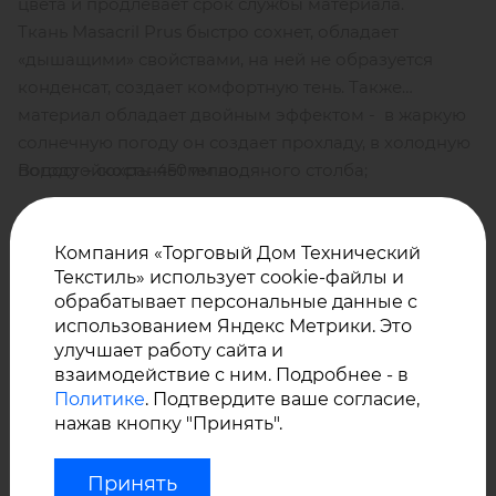
цвета и продлевает срок службы материала.
Ткань Masacril Prus быстро сохнет, обладает
«дышащими» свойствами, на ней не образуется
конденсат, создает комфортную тень. Также
материал обладает двойным эффектом - в жаркую
солнечную погоду он создает прохладу, в холодную
Водостойкость: 450мм водяного столба;
погоду – сохраняет тепло.
Длина рулона (м): 60, 100
Компания «Торговый Дом Технический
Текстиль» использует cookie-файлы и
обрабатывает персональные данные с
использованием Яндекс Метрики. Это
Ширина рулона (см): 120
улучшает работу сайта и
взаимодействие с ним. Подробнее - в
Политике
. Подтвердите ваше согласие,
Плотность: 360 г/м²
нажав кнопку "Принять".
Принять