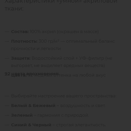
Характеристики «умной» акриловой
ткани:
Состав:
100% акрил (окрашен в массе)
Плотность:
300 гр/м² — оптимальный баланс
прочности и легкости
Защита:
Водостойкий слой + УФ-фильтр (не
выгорает, не выделяет вредных веществ)
92 цвета вдохновения:
Цвета:
92 модных оттенка на любой вкус
Выбирайте настроение вашего пространства:
Белый & Бежевый
– воздушность и свет.
Зеленый
– гармония с природой.
Синий & Черный
– строгая элегантность.