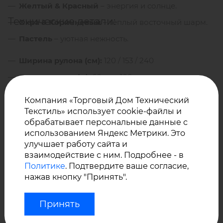
Желтый & Красный
– энергия и солнце.
Технические детали:
Охра & Коричневый
– теплый восточный шарм.
Пастель
– уютная нежность.
Ширина рулона (см):
120 / 153 / 240
Длина рулона (м):
60 или 100
Методы соединения:
Шитье или склейка (швы
Компания «Торговый Дом Технический
герметизируются тесьмой Sauleda или PU клеем).
Текстиль» использует cookie-файлы и
обрабатывает персональные данные с
использованием Яндекс Метрики. Это
Как ухаживать за акриловой тканью?
улучшает работу сайта и
взаимодействие с ним. Подробнее - в
Политике
. Подтвердите ваше согласие,
нажав кнопку "Принять".
Регулярно чистите пылесосом.
При загрязнениях — мойте губкой с мылом
Принять
(30°C) и смывайте водой.