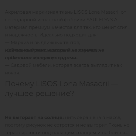
Акриловая маркизная ткань LISOS Lona Masacril от
легендарной испанской фабрики SAULEDA S.A. –
материал премиум качества для тех, кто ценит стиль
и надежность. Идеально подходит для:
— Маркиз и выдвижных тентов;
Идеальный тент, который не линяет, не
— Стационарных навесов и козырьков;
промокает и служит годами.
— Летних кафе и веранд;
— Садовой мебели, которая всегда выглядит как
новая.
Почему LISOS Lona Masacril —
лучшее решение?
Не выгорает на солнце:
нить окрашена в массе,
поэтому рисунок не сотрется и не выгорит. Ткань не
теряет яркости под палящим солнцем и не боится