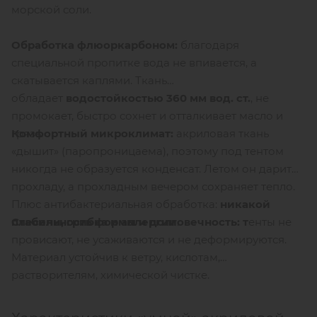
морской соли.
Обработка флюоркарбоном:
благодаря
специальной пропитке вода не впивается, а
скатывается каплями. Ткань
обладает
водостойкостью 360 мм вод. ст.
, не
промокает, быстро сохнет и отталкивает масло и
Комфортный микроклимат:
акриловая ткань
грязь.
«дышит» (паропроницаема), поэтому под тентом
никогда не образуется конденсат. Летом он дарит
прохладу, а прохладным вечером сохраняет тепло.
Плюс антибактериальная обработка:
никакой
Стабильность формы и долговечность: т
енты не
плесени, грибка и аллергии
.
провисают, не усаживаются и не деформируются.
Материал устойчив к ветру, кислотам,
растворителям, химической чистке.