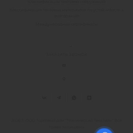
Классификация тентовых сооружений
Классификация тентовых материалов по устойчивости к
возгоранию
Международные сертификаты
ЗАКАЗАТЬ ЗВОНОК
2026 © ООО Торговый дом "Технический Текстиль", Все
права защищены