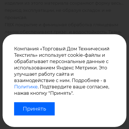
изделия из этого материала сохраняют форму весь
период эксплуатации, не образуя складок и не
провисая.
ПВХ покрытие и финишная обработка глянцевым
лаком обеспечивают грязе- и водостойкость. Ткань
обладает максимальным классом светостойкости,
может использоваться в широком диапазоне
Компания «Торговый Дом Технический
температур –
от -40 до +70° С
.
Текстиль» использует cookie-файлы и
Цветовая гамма –
29 цветов и оттенков
.
обрабатывает персональные данные с
использованием Яндекс Метрики. Это
улучшает работу сайта и
взаимодействие с ним. Подробнее - в
Уход за изделиями из тентовой
Политике
. Подтвердите ваше согласие,
ткани B9000 от Сиоен:
нажав кнопку "Принять".
Принять
мыть холодной или теплой водой с
использованием моющих средств, не