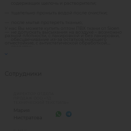
содержащих щелочь и растворители;
тщательно промыть водой после очистки;
после мытья протереть тканью;
У нас Вы можете купить оптом ПВХ ткани от Sioen
не допускать высыхания на воздухе – возможно
разной плотности, с лакировкой и без лакировки,
обесцвечивание из-за остатков моющего
огнестойкие, с антистатической обработкой.
средства;
Минимальную партию, наличие на складе и сроки
не перегревать поверхность;
доставки уточняйте у менеджеров.
хранить только в чистом и абсолютно сухом
Сотрудники
состоянии.
ДИРЕКТОР ОТДЕЛА
ПРОДАЖ ООО «ТД
ТЕХНИЧЕСКИЙ ТЕКСТИЛЬ»
Мария
Нистратова
E-MAIL