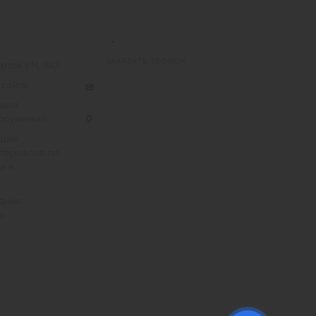
ЗАКАЗАТЬ ЗВОНОК
ртов EN, ISO
 сайте
ация
ооружений
ация
атериалов по
и к
дные
ы