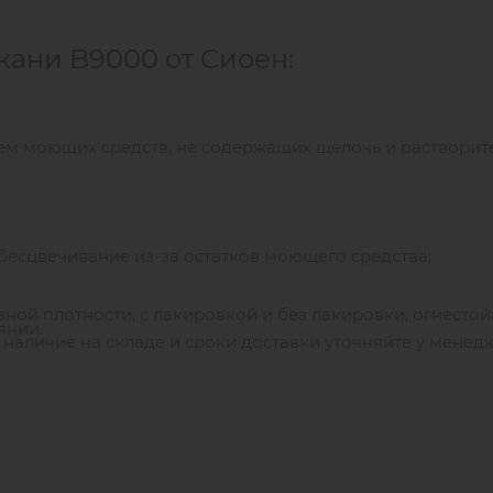
кани B9000 от Сиоен:
ем моющих средств, не содержащих щелочь и растворит
бесцвечивание из-за остатков моющего средства;
зной плотности, с лакировкой и без лакировки, огнестойк
янии.
наличие на складе и сроки доставки уточняйте у менед