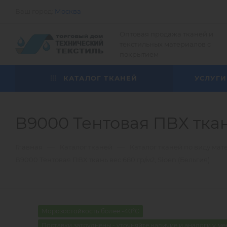
Ваш город:
Москва
Оптовая продажа тканей и
текстильных материалов с
покрытием
КАТАЛОГ ТКАНЕЙ
УСЛУГИ
В9000 Тентовая ПВХ ткань
—
—
Главная
Каталог тканей
Каталог тканей по виду мат
В9000 Тентовая ПВХ ткань вес 680 гр/м2, Sioen (Бельгия)
Морозостойкость более -40°С
Поставки затруднены - уточняйте наличие и аналоги у м