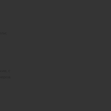
ели;
ие, с
жеров.