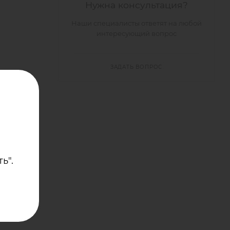
Нужна консультация?
Наши специалисты ответят на любой
интересующий вопрос
ЗАДАТЬ ВОПРОС
о
ь".
ет
 +70° С
.