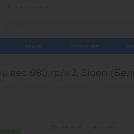
ЗАКАЗАТЬ ЗВОНОК
АКЦИИ
КОМПАНИЯ
БЛ
 вес 680 гр/м2, Sioen (Бел
—
—
ериала
Материалы с ПВХ покрытием
Тентовые ПВХ тк
В ИЗБРАННОЕ
СРАВНИТЬ
енеджеров