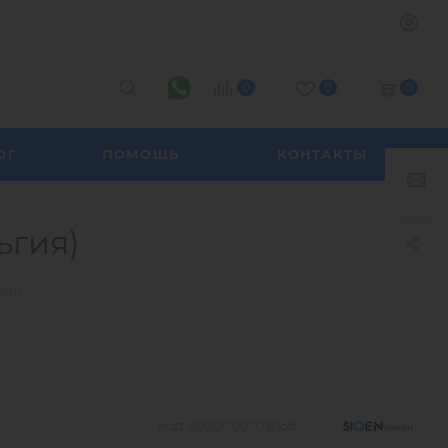
0
0
0
ОГ
ПОМОЩЬ
КОНТАКТЫ
ьгия)
—
ани
Код:
2000000078359