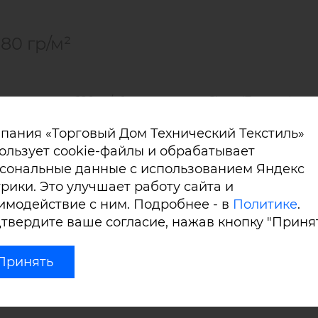
80 гр/м²
орон, весом 680 гр/м² производства Sioen (Бельгия).
пания «Торговый Дом Технический Текстиль»
ользует cookie-файлы и обрабатывает
т армирование ткани, благодаря чему изделия из этог
сональные данные с использованием Яндекс
и, не образуя складок и не провисая.
рики. Это улучшает работу сайта и
имодействие с ним. Подробнее - в
Политике
.
твердите ваше согласие, нажав кнопку "Принят
ом обеспечивают грязе- и водостойкость. Ткань облада
льзоваться в широком диапазоне температур –
от -40 до
Принять