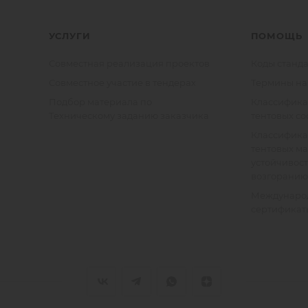
УСЛУГИ
ПОМОЩЬ
Совместная реализация проектов
Коды станда
Совместное участие в тендерах
Термины на
Подбор материала по
Классифик
Техническому заданию заказчика
тентовых с
Классифик
тентовых м
устойчивост
возгоранию
Междунаро
сертификат