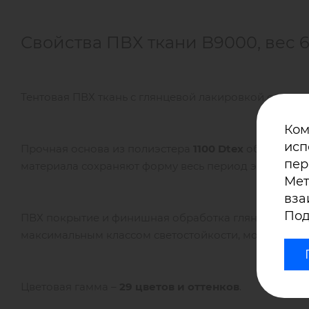
Свойства ПВХ ткани B9000, вес 6
Тентовая ПВХ ткань с глянцевой лакировкой с двух ст
Ком
исп
Прочная основа из полиэстера
1100 Dtex
обеспечивае
пер
материала сохраняют форму весь период эксплуатаци
Мет
вза
Под
ПВХ покрытие и финишная обработка глянцевым лак
максимальным классом светостойкости, может испо
Цветовая гамма –
29 цветов и оттенков
.