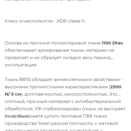
Класс огнестойкости - ADR classe II.
Основа из прочной полиэстеровой ткани
1100 Dtex
обеспечивает армирование ткани, материал не
провисает и не образует складок весь период
эксплуатации.
Компания «Торговый Дом Технический
Ткань B8115 обладает великолепными свойствами -
Текстиль» использует cookie-файлы и
высокими прочностными характеристиками (
2500
обрабатывает персональные данные с
N/ 5 см
), долговечностью, износостойкостью. Это
использованием Яндекс Метрики. Это
плотный, прочный материал с антибактериальной
улучшает работу сайта и
обработкой, УФ-стабилизирован (ткань не выгорает
взаимодействие с ним. Подробнее - в
У нас Вы можете купить тентовые ПВХ ткани
на солнце).
Политике
. Подтвердите ваше согласие,
производства Sioen разной плотности, с матовой
нажав кнопку "Принять".
или глянцевой лакировкой, огнестойкие, с