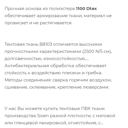
Прочная основа из полиэстера
1100 Dtex
обеспечивает армирование ткани, материал не
провисает и не растягивается.
Компания «Торговый Дом Технический
Текстиль» использует cookie-файлы и
обрабатывает персональные данные с
использованием Яндекс Метрики. Это
Тентовая ткань B8103 отличается высокими
улучшает работу сайта и
прочностными характеристиками (2500 N/5 см),
взаимодействие с ним. Подробнее - в
долговечностью, износостойкостью.
Политике
. Подтвердите ваше согласие,
Антибактериальная обработка обеспечивает
нажав кнопку "Принять".
стойкость к воздействию плесени и грибка.
Методы соединения: сварка горячим воздухом,
Принять
сшивание, склеивание, крепление люверсами.
У нас Вы можете купить тентовые ПВХ ткани
производства Sioen разной плотности, с матовой
или глянцевой лакировкой, огнестойкие, с