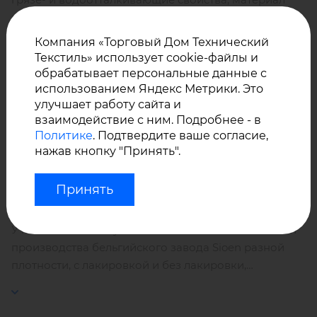
прост в уходе, долговечен, обладает стойкостью к
атмосферным воздействиям.
Компания «Торговый Дом Технический
Текстиль» использует cookie-файлы и
Ткань B8000 отличается высокими прочностными
обрабатывает персональные данные с
характеристиками (2800 N/5 см) и хорошей
использованием Яндекс Метрики. Это
улучшает работу сайта и
адгезией.
взаимодействие с ним. Подробнее - в
Политике
. Подтвердите ваше согласие,
нажав кнопку "Принять".
Широкая цветовая гамма –
материал представлен
в 24 цветах и оттенках
.
Принять
У нас Вы можете купить оптом тентовые ПВХ ткани
производства бельгийского завода Sioen разной
плотности, с лакировкой и без лакировки,
огнестойкие, с антибактериальной обработкой.
Минимальную партию и наличие на складе