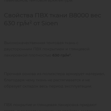
павильонов, тентовой архитектуры.
Свойства ПВХ ткани B8000 вес
630 гр/м² от Sioen
Высококачественная тентовая ткань с
двусторонним ПВХ покрытием и глянцевой
лакировкой плотностью
630 гр/м²
.
Прочная основа из полиэстера армирует материал,
благодаря чему ткань не растягивается и не
образует складок весь период эксплуатации.
ПВХ покрытие и глянцевая лакировка придают
грязе- и водоотталкивающие свойства, материал