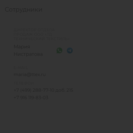
уточняйте у менеджеров.
Сотрудники
ДИРЕКТОР ОТДЕЛА
ПРОДАЖ ООО «ТД
ТЕХНИЧЕСКИЙ ТЕКСТИЛЬ»
Мария
Нистратова
E-MAIL
maria@ttex.ru
ТЕЛЕФОН
+7 (499) 288-77-10 доб. 215
+7 916 119-83-03