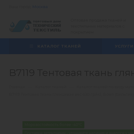
Ваш город:
Москва
Оптовая продажа тканей и
текстильных материалов с
покрытием
КАТАЛОГ ТКАНЕЙ
УСЛУГИ
B7119 Тентовая ткань гля
—
—
Главная
Каталог тканей
Каталог тканей по виду мат
B7119 Тентовая ткань глянцевая вес 630 гр/м2, Sioen (Бельгия)
Морозостойкость более -40°С
Поставки затруднены - уточняйте наличие и аналоги у м