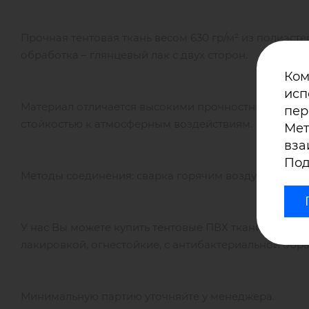
Прочная тентовая ткань весом 630 гр/м² из полиэс
обработка – глянцевый лак с двух сторон.
Ком
исп
Материал отличается высокими прочностными харак
пер
стойкостью к атмосферным воздействиям.
Мет
вза
Под
Методы соединения: сварка горячим воздухом, сшив
У нас Вы можете купить тентовые ПВХ ткани произво
лакировкой, огнестойкие, с антибактериальной обр
Минимальную партию уточняйте у менеджера.