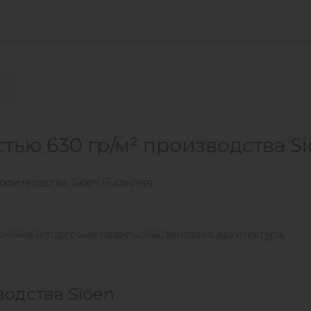
стью 630 гр/м² производства S
роизводства Sioen (Бельгия).
очные и торговые павильоны, тентовая архитектура.
водства Sioen