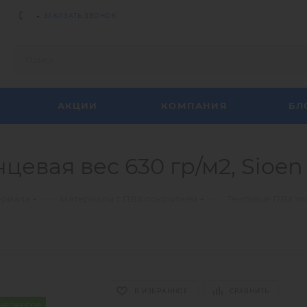
ЗАКАЗАТЬ ЗВОНОК
АКЦИИ
КОМПАНИЯ
БЛ
нцевая вес 630 гр/м2, Sioen
—
—
ериала
Материалы с ПВХ покрытием
Тентовые ПВХ тк
В ИЗБРАННОЕ
СРАВНИТЬ
енеджеров