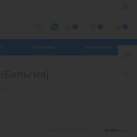
0
0
0
ОГ
ПОМОЩЬ
КОНТАКТЫ
 (Бельгия)
—
ани
Код:
2000000045719