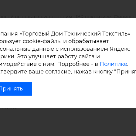
теровой основы с двусторонним ПВХ покрытием. Финишн
пания «Торговый Дом Технический Текстиль»
ользует cookie-файлы и обрабатывает
теристиками (
2800 N/5см
), износостойкостью, долговеч
сональные данные с использованием Яндекс
рики. Это улучшает работу сайта и
имодействие с ним. Подробнее - в
Политике
.
твердите ваше согласие, нажав кнопку "Принят
ание, склеивание, крепление люверсами.
Принять
дства Sioen разной плотности, с матовой или глянцевой
аботкой.