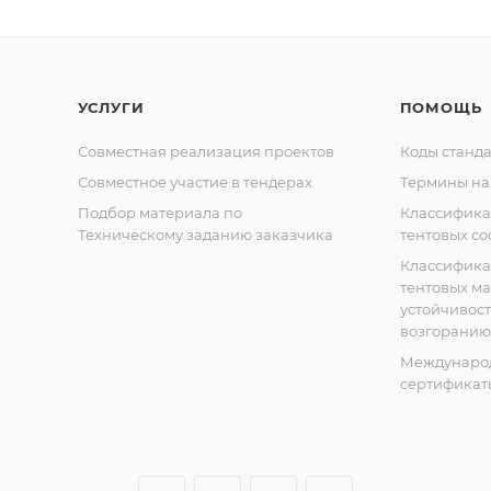
УСЛУГИ
ПОМОЩЬ
Совместная реализация проектов
Коды станда
Совместное участие в тендерах
Термины на
Подбор материала по
Классифик
Техническому заданию заказчика
тентовых с
Классифик
тентовых м
устойчивост
возгоранию
Междунаро
сертификат