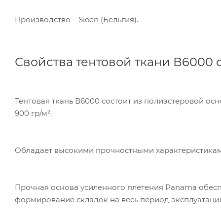
Производство – Sioen (Бельгия).
Свойства тентовой ткани В6000
Тентовая ткань В6000 состоит из полиэстеровой ос
Ком
900 гр/м².
исп
пер
Мет
Обладает высокими прочностными характеристикам
вза
Под
Прочная основа усиленного плетения Panama обесп
формирование складок на весь период эксплуатаци