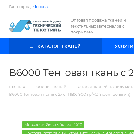
Ваш город:
Москва
Оптовая продажа тканей и
текстильных материалов с
покрытием
КАТАЛОГ ТКАНЕЙ
УСЛУГИ
B6000 Тентовая ткань с 2х
—
—
Главная
Каталог тканей
Каталог тканей по виду мат
B6000 Тентовая ткань с 2х ст ПВХ, 900 гр/м2, Sioen (Бельгия)
Морозостойкость более -40°С
Поставки затруднены - уточняйте наличие и аналоги у м