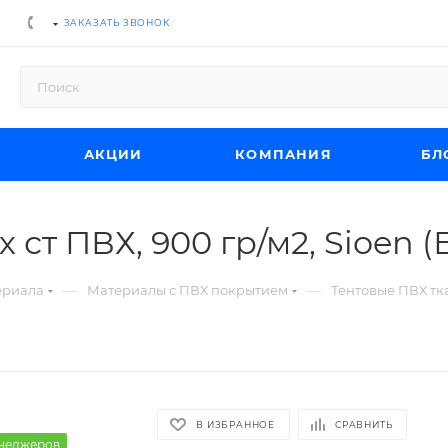
ЗАКАЗАТЬ ЗВОНОК
АКЦИИ
КОМПАНИЯ
БЛ
 ст ПВХ, 900 гр/м2, Sioen (
—
—
ериала
Материалы с ПВХ покрытием
Тентовые ПВХ тк
В ИЗБРАННОЕ
СРАВНИТЬ
енеджеров