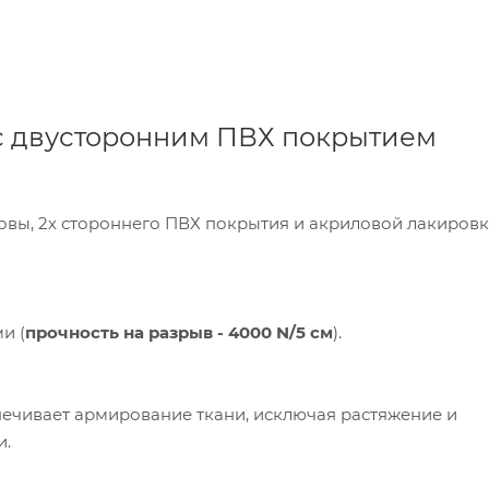
 с двусторонним ПВХ покрытием
новы, 2х стороннего ПВХ покрытия и акриловой лакиров
пания «Торговый Дом Технический Текстиль»
ользует cookie-файлы и обрабатывает
сональные данные с использованием Яндекс
рики. Это улучшает работу сайта и
и (
прочность на разрыв - 4000 N/5 см
).
имодействие с ним. Подробнее - в
Политике
.
твердите ваше согласие, нажав кнопку "Принят
ечивает армирование ткани, исключая растяжение и
Принять
и.