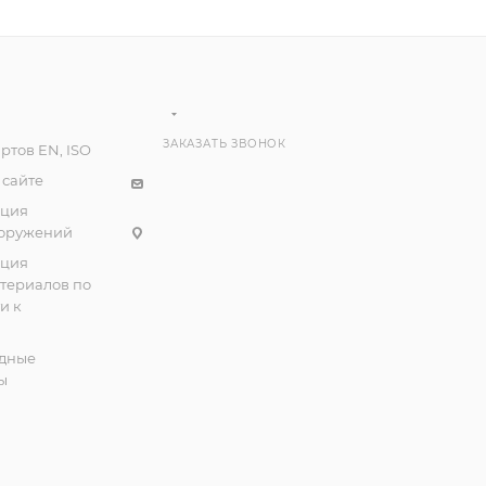
ЗАКАЗАТЬ ЗВОНОК
ртов EN, ISO
 сайте
ация
ооружений
ация
атериалов по
и к
дные
ы