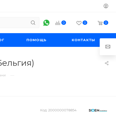
0
0
0
ОГ
ПОМОЩЬ
КОНТАКТЫ
Бельгия)
—
ани
Код:
2000000078854