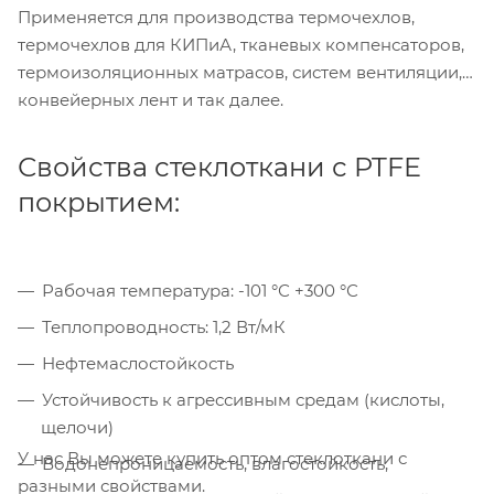
Применяется для производства термочехлов,
термочехлов для КИПиА, тканевых компенсаторов,
термоизоляционных матрасов, систем вентиляции,
конвейерных лент и так далее.
Свойства стеклоткани с PTFE
покрытием:
Рабочая температура: -101 °С +300 °С
Теплопроводность: 1,2 Вт/мК
Нефтемаслостойкость
Устойчивость к агрессивным средам (кислоты,
щелочи)
У нас Вы можете купить оптом стеклоткани с
Водонепроницаемость, влагостойкость,
разными свойствами.