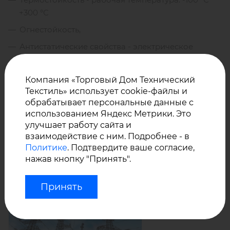
+300 °С
Огнестойкость,
Антистатические свойства - электрическое
сопротивление 10⁶ Ω,
Производство – Китай.
Нефтемаслостойкость,
Компания «Торговый Дом Технический
Текстиль» использует cookie-файлы и
Устойчивость к агрессивным средам (кислоты,
обрабатывает персональные данные с
щелочи),
У нас Вы можете купить оптом стеклоткани с
использованием Яндекс Метрики. Это
Водонепроницаемость, влагостойкость,
улучшает работу сайта и
разными свойствами.
взаимодействие с ним. Подробнее - в
Не разрушается под воздействием УФ лучей,
Политике
. Подтвердите ваше согласие,
инфракрасного излучения.
нажав кнопку "Принять".
Статьи
Принять