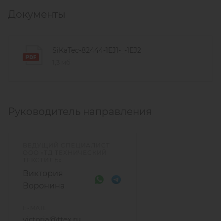
Документы
SiKaTec-82444-1EJ1-_-1EJ2
1,3 мб
Руководитель направления
ВЕДУЩИЙ СПЕЦИАЛИСТ
ООО «ТД ТЕХНИЧЕСКИЙ
ТЕКСТИЛЬ»
Виктория
Воронина
E-MAIL
victoria@ttex.ru