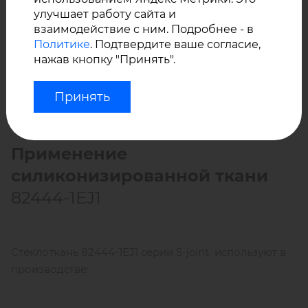
отличными электроизоляционными свойствами,
улучшает работу сайта и
стойкостью к воздействию окружающей среды.
взаимодействие с ним. Подробнее - в
Цвет – серебро.
Политике
. Подтвердите ваше согласие,
нажав кнопку "Принять".
Принять
Применение
силиконизированной ткани
82444-1EJ1
Стеклоткань 82444-1EJ1 серии S-joint используют в
производстве: