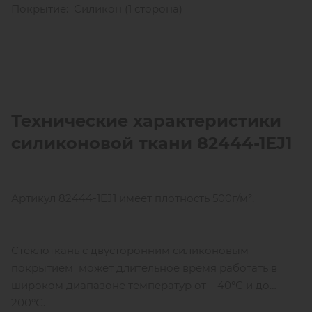
Покрытие: Силикон (1 сторона)
Технические характеристики
силиконовой ткани 82444-1
EJ
1
Артикул 82444-1EJ1 имеет плотность 500г/м².
Стеклоткань с двусторонним силиконовым
покрытием может длительное время работать в
широком диапазоне температур от – 40°С и до
200°С.