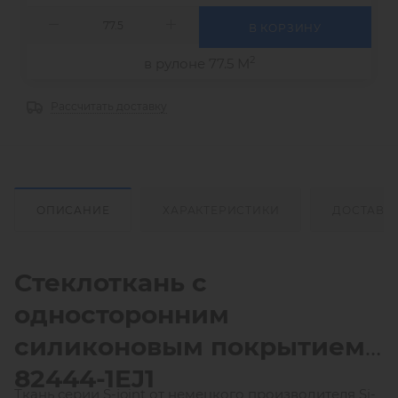
В КОРЗИНУ
2
в рулоне 77.5 М
Рассчитать доставку
ОПИСАНИЕ
ХАРАКТЕРИСТИКИ
ДОСТАВК
Стеклоткань
с
односторонним
силиконовым покрытием
82444-1
EJ
1
Ткань серии S-joint от немецкого производителя Si-