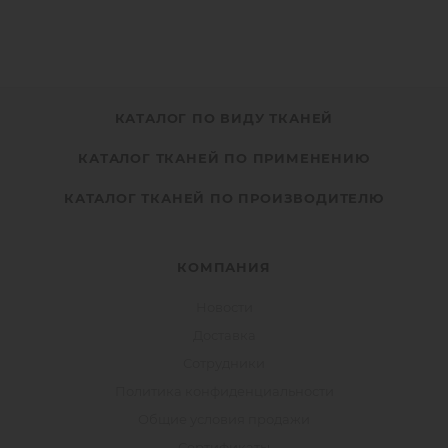
+7 915 206-58-74
КАТАЛОГ ПО ВИДУ ТКАНЕЙ
КАТАЛОГ ТКАНЕЙ ПО ПРИМЕНЕНИЮ
КАТАЛОГ ТКАНЕЙ ПО ПРОИЗВОДИТЕЛЮ
КОМПАНИЯ
Новости
Доставка
Сотрудники
Политика конфиденциальности
Общие условия продажи
Сертификаты