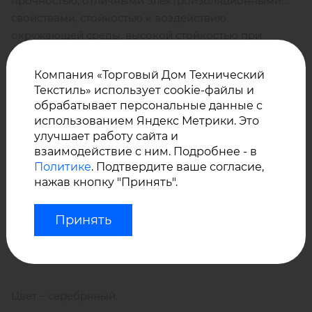
прочностью, отличными электроизоляционными
свойствами, стойкостью к воздействию
окружающей среды, высокой стойкостью при
Работает в диапазоне температур от – 50 °С и до 150
трении.
°С.
Компания «Торговый Дом Технический
Текстиль» использует cookie-файлы и
обрабатывает персональные данные с
использованием Яндекс Метрики. Это
Состав: основа - е-стекло- 67%, стальная проволока –
улучшает работу сайта и
33%, покрытие - полиуретан (1 стороны);
взаимодействие с ним. Подробнее - в
Политике
. Подтвердите ваше согласие,
нажав кнопку "Принять".
Переплетение: полотняное
Принять
Плотность: 440 г/м²;
Цвет – серебряный.