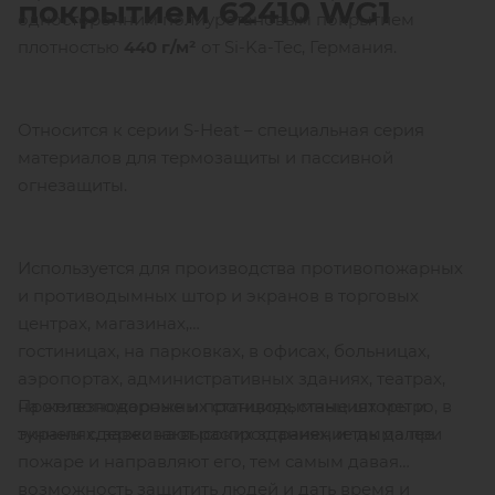
покрытием
62410
WG
1
односторонним полиуретановым покрытием
плотностью
440 г/м²
от Si-Ka-Tec, Германия.
Относится к серии S-Heat – специальная серия
материалов для термозащиты и пассивной
огнезащиты.
Используется для производства противопожарных
и противодымных штор и экранов в торговых
центрах, магазинах,
гостиницах, на парковках, в офисах, больницах,
аэропортах, административных зданиях, театрах,
Противопожарные и противодымные шторы и
на железнодорожных станциях, станциях метро, в
экраны сдерживают распространение дыма при
туннелях, завес на высоких зданиях, и так далее.
пожаре и направляют его, тем самым давая
возможность защитить людей и дать время и