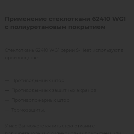
Применение стеклоткани 62410
WG
1
с полиуретановым покрытием
Стеклоткань 62410 WG1 серии S-Heat используют в
производстве:
Противодымных штор
Противодымных защитных экранов
Противопожарных штор
Термозащиты.
У нас Вы можете купить стеклоткани с
полиуретановым, с силиконовым покрытием или